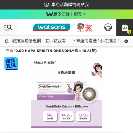
下載app最高回饋$350
本期活動詳情請點我
屈臣氏線上服務
0
激推換購優惠價！立即點我看
激推換購優惠價！立即點我看
下單選閃電送 1小時到貨！領神券
首頁
/
0.00 HAPA KRISTIN ONE&ONLY彩日10入(棕)