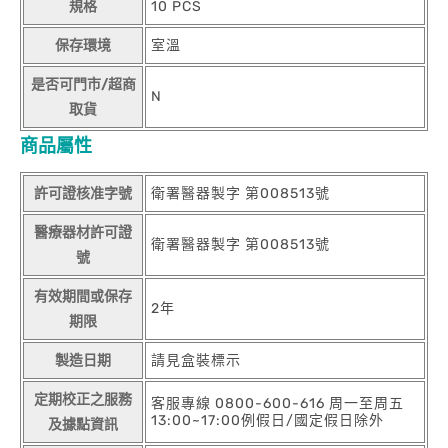
規格
10 PCS
保存環境
室溫
是否可門市/超商
N
取貨
商品屬性
許可證核准字號
衛署醫器製字 第008513號
醫療器材許可證
衛署醫器製字 第008513號
號
有效期間或保存
2年
期限
製造日期
請見盒裝標示
定期校正之服務
客服專線 0800-600-616 周一至周五
13:00~17:00例假日/國定假日除外
及據點資訊