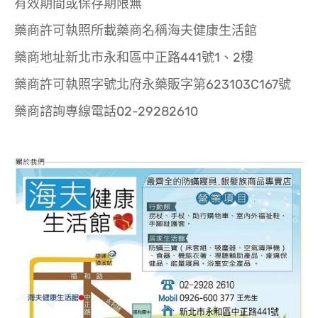
有效期間或保存期限無
藥商許可執照所載藥商名稱海夫健康生活館
藥商地址新北市永和區中正路441號1、2樓
藥商許可執照字號北府永藥販字第623103C167號
藥商諮詢專線電話02-29282610