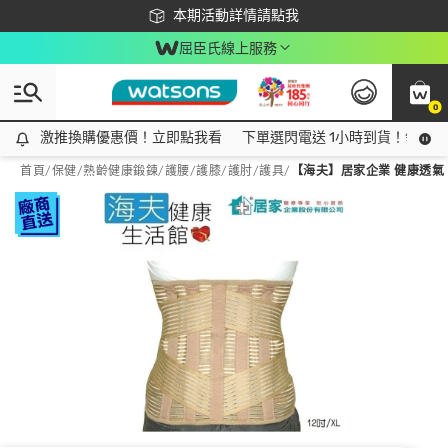
下載app最高回饋$350
本期活動詳情請點我
屈臣氏線上服務
0
激推換購優惠價！立即點我看
激推換購優惠價！立即點我看
下單選閃電送 1小時到貨！領神券
首頁
/
保健
/
熟齡健康鍛鍊
/
護腰/護膝/護肘/護具
/
【海夫】居家企業 健康透氣 長背