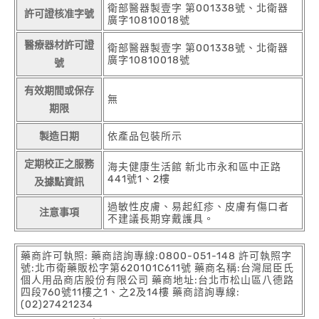
衛部醫器製壹字 第001338號、北衛器
許可證核准字號
廣字10810018號
醫療器材許可證
衛部醫器製壹字 第001338號、北衛器
廣字10810018號
號
有效期間或保存
無
期限
製造日期
依產品包裝所示
定期校正之服務
海夫健康生活館 新北市永和區中正路
441號1、2樓
及據點資訊
過敏性皮膚、易起紅疹、皮膚有傷口者
注意事項
不建議長期穿戴護具。
藥商許可執照: 藥商諮詢專線:0800-051-148 許可執照字
號:北市衛藥販松字第620101C611號 藥商名稱:台灣屈臣氏
個人用品商店股份有限公司 藥商地址:台北市松山區八德路
四段760號11樓之1、之2及14樓 藥商諮詢專線:
(02)27421234