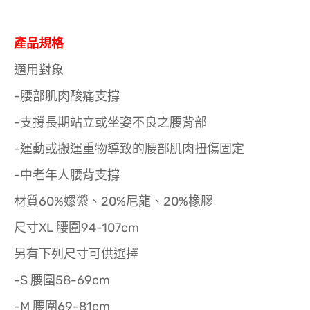
產品規格
適用對象
-腰部肌肉酸痛支撐
-支撐長期站立或坐姿不良之腰背部
-運動或搬運重物導致的腰部肌肉扭傷固定
-中老年人腰背支撐
材質60%嫘縈、20%尼龍、20%橡膠
尺寸XL 腰圍94-107cm
另有下列尺寸可供選擇
-S 腰圍58-69cm
-M 腰圍69-81cm