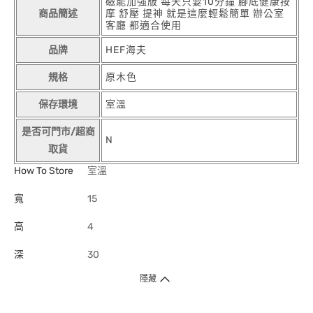
磁能加強版 每天只要10分鐘 腳底健康按
商品簡述
摩 舒壓 提神 就是這麼輕鬆簡單 辦公室
客廳 都適合使用
品牌
HEF海夫
規格
原木色
保存環境
室溫
是否可門市/超商
N
取貨
How To Store
室溫
寬
15
高
4
深
30
隱藏