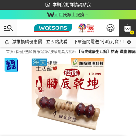
下載app最高回饋$350
本期活動詳情請點我
屈臣氏線上服務
0
激推換購優惠價！立即點我看
激推換購優惠價！立即點我看
下單選閃電送 1小時到貨！領神券
首頁
/
保健
/
熟齡健康鍛鍊
/
按摩用具/刮痧
/
【海夫健康生活館】祐奇 磁能 腳底按