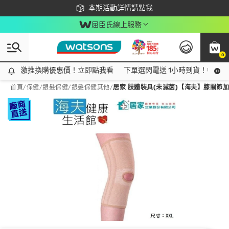
下載app最高回饋$350
本期活動詳情請點我
屈臣氏線上服務
0
激推換購優惠價！立即點我看
激推換購優惠價！立即點我看
下單選閃電送 1小時到貨！領神券
首頁
/
保健
/
銀髮保健
/
銀髮保健其他
/
居家 肢體裝具(未滅菌)【海夫】膝關節加強型