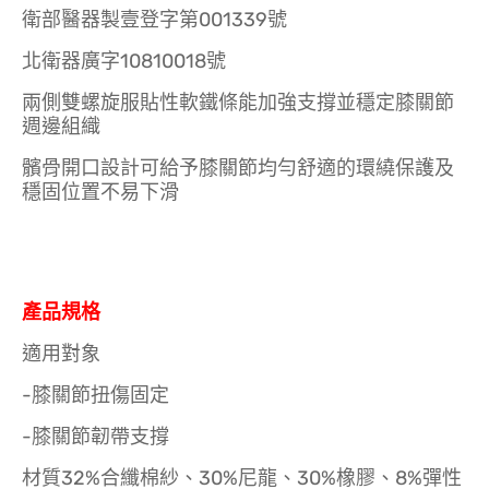
衛部醫器製壹登字第001339號
北衛器廣字10810018號
兩側雙螺旋服貼性軟鐵條能加強支撐並穩定膝關節
週邊組織
髕骨開口設計可給予膝關節均勻舒適的環繞保護及
穩固位置不易下滑
產品規格
適用對象
-膝關節扭傷固定
-膝關節韌帶支撐
材質32%合纖棉紗、30%尼龍、30%橡膠、8%彈性