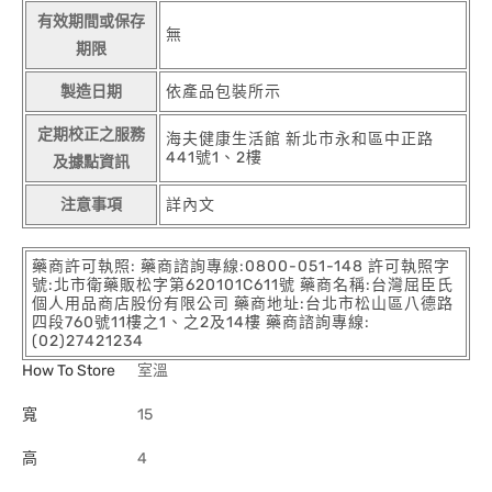
有效期間或保存
無
期限
製造日期
依產品包裝所示
定期校正之服務
海夫健康生活館 新北市永和區中正路
441號1、2樓
及據點資訊
注意事項
詳內文
藥商許可執照: 藥商諮詢專線:0800-051-148 許可執照字
號:北市衛藥販松字第620101C611號 藥商名稱:台灣屈臣氏
個人用品商店股份有限公司 藥商地址:台北市松山區八德路
四段760號11樓之1、之2及14樓 藥商諮詢專線:
(02)27421234
How To Store
室溫
寬
15
高
4