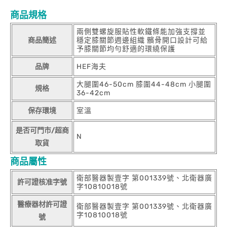
商品規格
兩側雙螺旋服貼性軟鐵條能加強支撐並
商品簡述
穩定膝關節週邊組織 髕骨開口設計可給
予膝關節均勻舒適的環繞保護
品牌
HEF海夫
大腿圍46-50cm 膝圍44-48cm 小腿圍
規格
36-42cm
保存環境
室溫
是否可門市/超商
N
取貨
商品屬性
衛部醫器製壹字 第001339號、北衛器廣
許可證核准字號
字10810018號
醫療器材許可證
衛部醫器製壹字 第001339號、北衛器廣
字10810018號
號