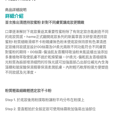
商品詳細說明
詳細介紹
首次推出清透持妝蜜粉 針對不同膚質讓底妝更精緻
口罩逐漸解封下底妝重返其重要性蜜粉除了有效定妝亦能創造不同
的底妝質感。heme正式翻開底妝系列的新篇章首次研發清透持妝
蜜粉! 粉質細緻滑順不卡粉親膚無色粉末使底妝保持原有色澤清透
定妝維持妝感並設計00絲霧及01柔光兩款不同功能符合不同膚質
對蜜粉的期待。00絲霧-偏油肌友善獨特吸油粉末能延緩出油添加
多重植物萃取使肌膚不過於乾燥緊繃。01柔光-偏乾肌友善極細珠
光粉質為臉部增添細閃的珍珠光感可加強面部凸出部位補光內含海
藻糖和玻尿酸保濕精華保濕柔潤肌膚。內附輕巧軟厚粉撲方便塑造
不同妝感及光澤度。
粉質輕盈細緻輕透定妝不卡粉
Step 1. 於底妝後用粉撲取粉讓粉平均分布在粉撲上
Step 2. 垂直輕拍於全臉定妝可使用絲霧款加強易出油部位