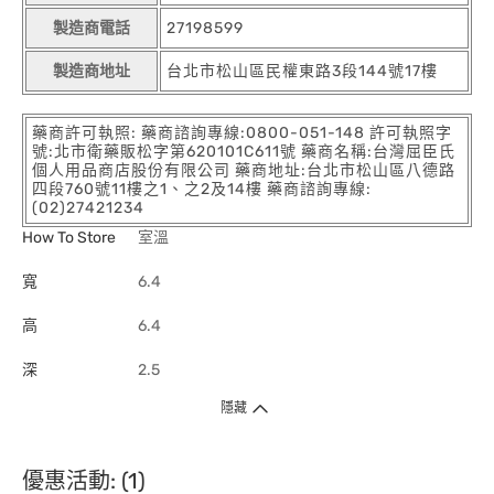
製造商電話
27198599
製造商地址
台北市松山區民權東路3段144號17樓
藥商許可執照: 藥商諮詢專線:0800-051-148 許可執照字
號:北市衛藥販松字第620101C611號 藥商名稱:台灣屈臣氏
個人用品商店股份有限公司 藥商地址:台北市松山區八德路
四段760號11樓之1、之2及14樓 藥商諮詢專線:
(02)27421234
How To Store
室溫
寬
6.4
高
6.4
深
2.5
隱藏
優惠活動: (1)