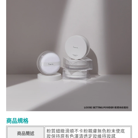
商品規格
粉質細緻滑順不卡粉親膚無色粉末使底
商品簡述
妝保持原有色澤清透定妝維持妝感