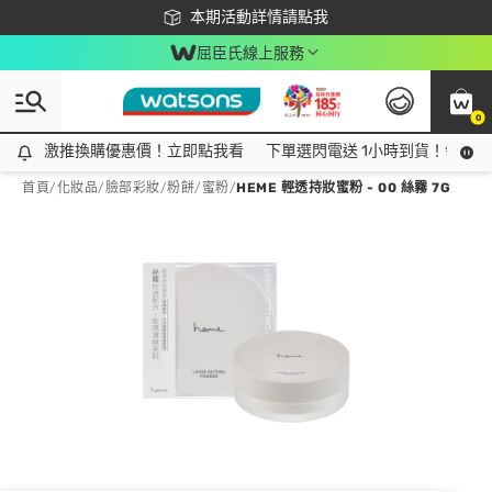
下載app最高回饋$350
本期活動詳情請點我
屈臣氏線上服務
0
激推換購優惠價！立即點我看
激推換購優惠價！立即點我看
下單選閃電送 1小時到貨！領神券
首頁
/
化妝品
/
臉部彩妝
/
粉餅/蜜粉
/
HEME 輕透持妝蜜粉 - 00 絲霧 7G