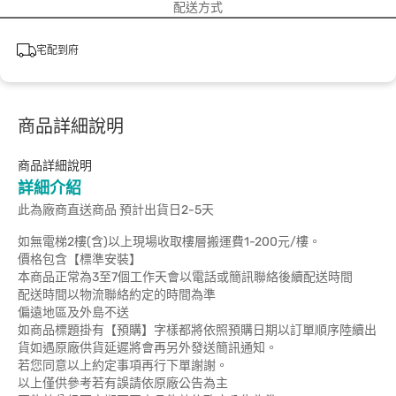
配送方式
宅配到府
商品詳細說明
商品詳細說明
詳細介紹
此為廠商直送商品 預計出貨日2-5天
如無電梯2樓(含)以上現場收取樓層搬運費1-200元/樓。
價格包含【標準安裝】
本商品正常為3至7個工作天會以電話或簡訊聯絡後續配送時間
配送時間以物流聯絡約定的時間為準
偏遠地區及外島不送
如商品標題掛有【預購】字樣都將依照預購日期以訂單順序陸續出
貨如遇原廠供貨延遲將會再另外發送簡訊通知。
若您同意以上約定事項再行下單謝謝。
以上僅供參考若有誤請依原廠公告為主