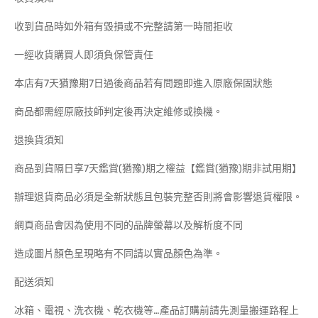
收到貨品時如外箱有毀損或不完整請第一時間拒收
一經收貨購買人即須負保管責任
本店有7天猶豫期7日過後商品若有問題即進入原廠保固狀態
商品都需經原廠技師判定後再決定維修或換機。
退換貨須知
商品到貨隔日享7天鑑賞(猶豫)期之權益【鑑賞(猶豫)期非試用期】
辦理退貨商品必須是全新狀態且包裝完整否則將會影響退貨權限。
網頁商品會因為使用不同的品牌螢幕以及解析度不同
造成圖片顏色呈現略有不同請以實品顏色為準。
配送須知
冰箱、電視、洗衣機、乾衣機等…產品訂購前請先測量搬運路程上