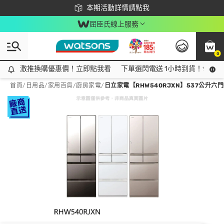
下載app最高回饋$350
本期活動詳情請點我
屈臣氏線上服務
0
激推換購優惠價！立即點我看
激推換購優惠價！立即點我看
下單選閃電送 1小時到貨！領神券
首頁
/
日用品
/
家用百貨
/
廚房家電
/
日立家電【RHW540RJXN】537公升六