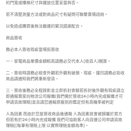
的門寬或樓梯尺寸與擺放位置妥當與否。
若不清楚測量方法或對商品尺寸有疑問可聯繫賣場諮詢。
以免造成購買後無法搬運的窘況感謝配合。
商品簽收
務必本人簽收瑕疵當場拒簽收
一、家電商品單價金額較高請務必交代本人(收貨人)親簽。
二、簽收時請務必檢查外觀若外觀有破損、瑕疵、撞凹請務必拒收
商品請通知我們將重新發貨。
三、簽收後務必全程錄影並立即拆封查驗若拆封後外觀有瑕疵請立
即通報賣家向物流公司報備(我們需於簽收24小時內完成報備才可
申請貨故理賠)並且請您通報原廠到府鑑定但有高機率被判定
人為因素 而由於您是簽收商品後通報 人為因素就會被歸屬於買方
但若有於24小時內完成報備 我們可協助客人向貨運公司申請貨故
理賠((每筆有理賠上限 以實際理賠金額為準)。