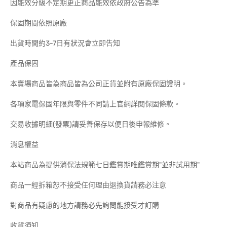
因能效分級不定期更正商品能效依政府公告為準
保固期間依照原廠
出貨時間約3-7日有狀況會立即告知
產品保固
本賣場商品皆為商品皆為公司正貨並附有原廠保固證明。
各項家電保固年限與零件不同請上官網詳閱保固條款。
交易收據明細(發票)請妥善保存以便日後申報維修。
消息權益
本站商品為提供消保法規範七日鑑賞期唯鑑賞期"並非試用期"
商品一經拆箱恕不接受任何理由退換貨請務必注意
對商品有疑慮的地方請務必先詢問能接受才訂購
收貨須知