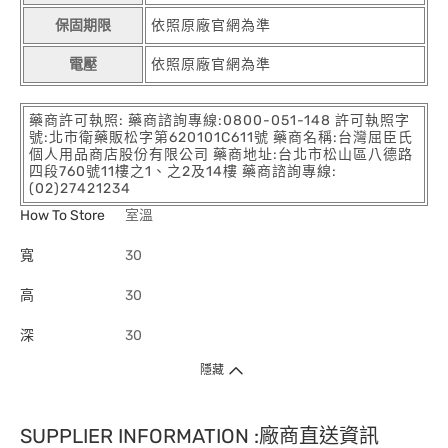
保固期限
依照原廠官網為準
電壓
依照原廠官網為準
藥商許可執照: 藥商諮詢專線:0800-051-148 許可執照字
號:北市衛藥販松字第620101C611號 藥商名稱:台灣屈臣氏
個人用品商店股份有限公司 藥商地址:台北市松山區八德路
四段760號11樓之1、之2及14樓 藥商諮詢專線:
(02)27421234
How To Store
室溫
寬
30
高
30
深
30
隱藏
SUPPLIER INFORMATION :廠商直送資訊