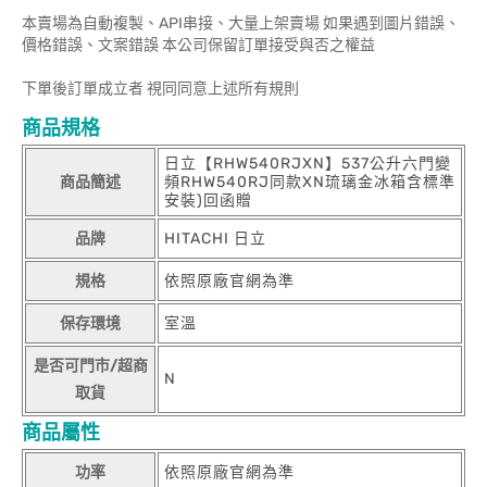
本賣場為自動複製、API串接、大量上架賣場 如果遇到圖片錯誤、
價格錯誤、文案錯誤 本公司保留訂單接受與否之權益
下單後訂單成立者 視同同意上述所有規則
商品規格
日立【RHW540RJXN】537公升六門變
商品簡述
頻RHW540RJ同款XN琉璃金冰箱含標準
安裝)回函贈
品牌
HITACHI 日立
規格
依照原廠官網為準
保存環境
室溫
是否可門市/超商
N
取貨
商品屬性
功率
依照原廠官網為準