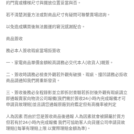
的門寬或樓梯尺寸與擺放位置妥當與否。
若不清楚測量方法或對商品尺寸有疑問可聯繫賣場諮詢。
以免造成購買後無法搬運的窘況感謝配合。
商品簽收
務必本人簽收瑕疵當場拒簽收
一、家電商品單價金額較高請務必交代本人(收貨人)親簽。
二、簽收時請務必檢查外觀若外觀有破損、瑕疵、撞凹請務必拒收
商品請通知我們將重新發貨。
三、簽收後務必全程錄影並立即拆封查驗若拆封後外觀有瑕疵請立
即通報賣家向物流公司報備(我們需於簽收24小時內完成報備才可
申請貨故理賠)並且請您通報原廠到府鑑定但有高機率被判定
人為因素 而由於您是簽收商品後通報 人為因素就會被歸屬於買方
但若有於24小時內完成報備 我們可協助客人向貨運公司申請貨故
理賠((每筆有理賠上限 以實際理賠金額為準)。