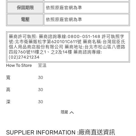
保固期限
依照原廠官網為準
電壓
依照原廠官網為準
藥商許可執照: 藥商諮詢專線:0800-051-148 許可執照字
號:北市衛藥販松字第620101C611號 藥商名稱:台灣屈臣氏
個人用品商店股份有限公司 藥商地址:台北市松山區八德路
四段760號11樓之1、之2及14樓 藥商諮詢專線:
(02)27421234
How To Store
室溫
寬
30
高
30
深
30
隱藏
SUPPLIER INFORMATION :廠商直送資訊