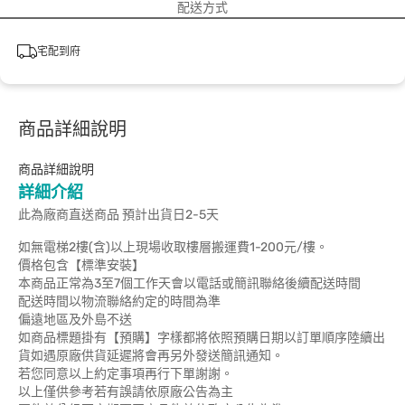
配送方式
宅配到府
商品詳細說明
商品詳細說明
詳細介紹
此為廠商直送商品 預計出貨日2-5天
如無電梯2樓(含)以上現場收取樓層搬運費1-200元/樓。
價格包含【標準安裝】
本商品正常為3至7個工作天會以電話或簡訊聯絡後續配送時間
配送時間以物流聯絡約定的時間為準
偏遠地區及外島不送
如商品標題掛有【預購】字樣都將依照預購日期以訂單順序陸續出
貨如遇原廠供貨延遲將會再另外發送簡訊通知。
若您同意以上約定事項再行下單謝謝。
以上僅供參考若有誤請依原廠公告為主