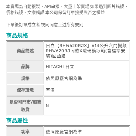
本賣場為自動複製、API串接、大量上架賣場 如果遇到圖片錯誤、
價格錯誤、文案錯誤 本公司保留訂單接受與否之權益
下單後訂單成立者 視同同意上述所有規則
商品規格
日立【RHW620RJX】614公升六門變頻
商品簡述
RHW620RJ同款X琉璃鏡冰箱(含標準安
裝)回函贈
品牌
HITACHI 日立
規格
依照原廠官網為準
保存環境
室溫
是否可門市/超商
N
取貨
商品屬性
功率
依照原廠官網為準