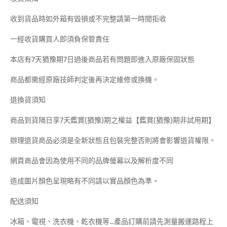
收到貨品時如外箱有毀損或不完整請第一時間拒收
一經收貨購買人即須負保管責任
本店有7天猶豫期7日過後商品若有問題即進入原廠保固狀態
商品都需經原廠技師判定後再決定維修或換機。
退換貨須知
商品到貨隔日享7天鑑賞(猶豫)期之權益【鑑賞(猶豫)期非試用期】
辦理退貨商品必須是全新狀態且包裝完整否則將會影響退貨權限。
網頁商品會因為使用不同的品牌螢幕以及解析度不同
造成圖片顏色呈現略有不同請以實品顏色為準。
配送須知
冰箱、電視、洗衣機、乾衣機等…產品訂購前請先測量搬運路程上