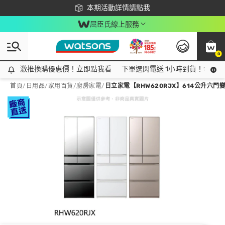
下載app最高回饋$350
本期活動詳情請點我
屈臣氏線上服務
0
激推換購優惠價！立即點我看
激推換購優惠價！立即點我看
下單選閃電送 1小時到貨！領神券
首頁
/
日用品
/
家用百貨
/
廚房家電
/
日立家電【RHW620RJX】614公升六門