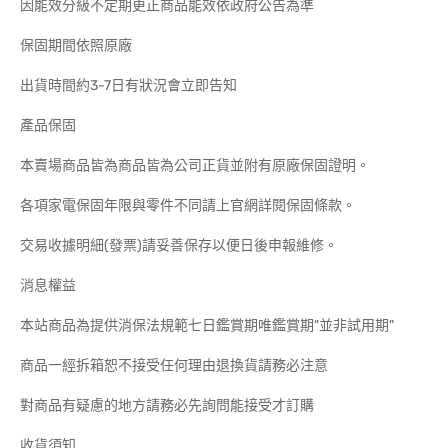
因能效分級不定期更正商品能效依政府公告為準
保固期間依照原廠
出貨時間約3-7日有狀況會立即告知
產品保固
本賣場商品皆為商品皆為公司正貨並附有原廠保固證明。
各項家電保固年限與零件不同請上官網詳閱保固條款。
交易收據明細(發票)請妥善保存以便日後申報維修。
消息權益
本站商品為提供消保法規範七日鑑賞期唯鑑賞期"並非試用期"
商品一經拆箱恕不接受任何理由退換貨請務必注意
對商品有疑慮的地方請務必先詢問能接受才訂購
收貨須知