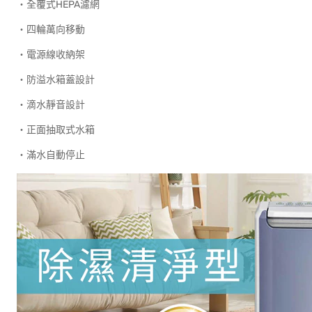
‧全覆式HEPA濾網
‧四輪萬向移動
‧電源線收納架
‧防溢水箱蓋設計
‧滴水靜音設計
‧正面抽取式水箱
‧滿水自動停止