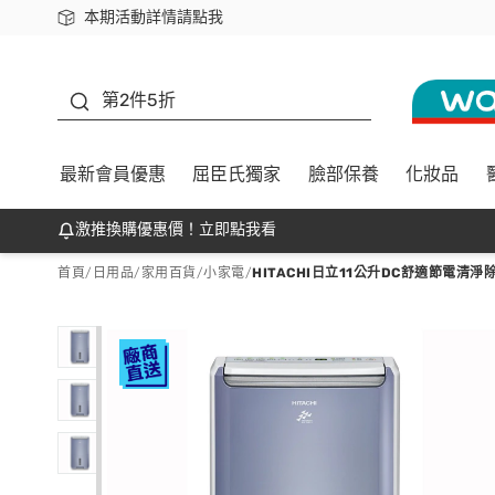
本期活動詳情請點我
下載app最高回饋$350
善存
第2件5折
最新會員優惠
屈臣氏獨家
臉部保養
化妝品
激推換購優惠價！立即點我看
首頁
/
日用品
/
家用百貨
/
小家電
/
HITACHI日立11公升DC舒適節電清淨除