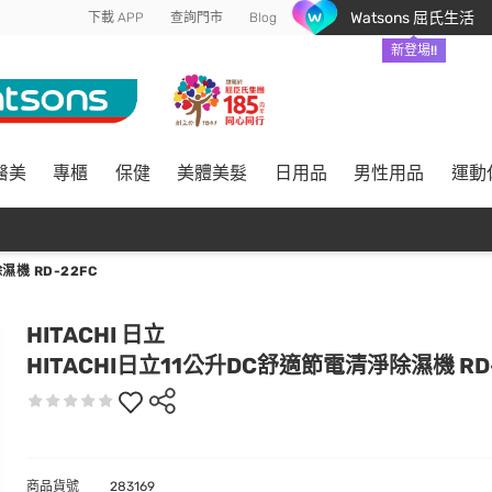
Watsons 屈氏生活
下載 APP
查詢門市
Blog
新登場!!
醫美
專櫃
保健
美體美髮
日用品
男性用品
運動
濕機 RD-22FC
HITACHI 日立
HITACHI日立11公升DC舒適節電清淨除濕機 RD-
商品貨號
283169