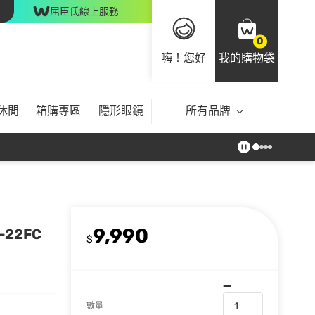
屈臣氏線上服務
0
嗨！您好
我的購物袋
休閒
箱購專區
隱形眼鏡
所有品牌
9,990
22FC
$
數量