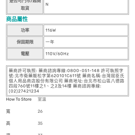
是否可門市/超商
N
取貨
商品屬性
功率
116W
保固期限
一年
電壓
110V/60Hz
藥商許可執照: 藥商諮詢專線:0800-051-148 許可執照字
號:北市衛藥販松字第620101C611號 藥商名稱:台灣屈臣氏
個人用品商店股份有限公司 藥商地址:台北市松山區八德路
四段760號11樓之1、之2及14樓 藥商諮詢專線:
(02)27421234
How To Store
室溫
寬
26
高
35