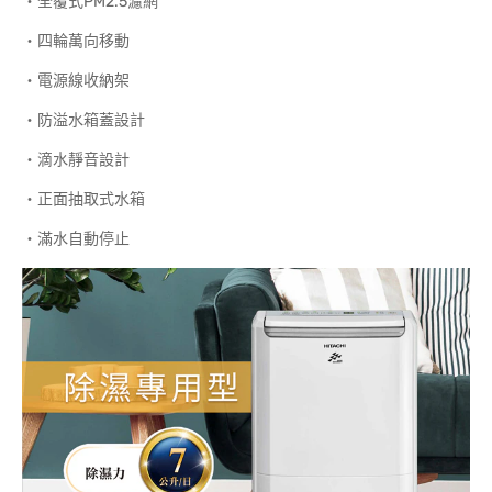
‧全覆式PM2.5濾網
‧四輪萬向移動
‧電源線收納架
‧防溢水箱蓋設計
‧滴水靜音設計
‧正面抽取式水箱
‧滿水自動停止