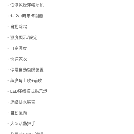
‧低濕乾燥運轉功能
‧1-12小時定時關機
‧自動除霜
‧濕度顯示/設定
‧自定濕度
‧快速乾衣
‧停電自動復歸裝置
‧超廣角上吹+前吹
‧LED運轉模式指示燈
‧連續排水裝置
‧自動風向
‧大型活動把手