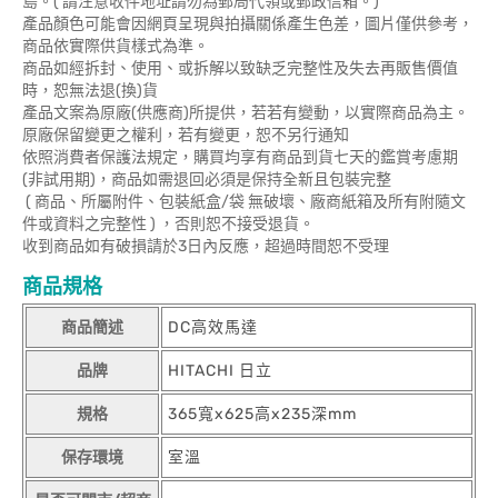
島。( 請注意收件地址請勿為郵局代領或郵政信箱。)
產品顏色可能會因網頁呈現與拍攝關係產生色差，圖片僅供參考，
商品依實際供貨樣式為準。
商品如經拆封、使用、或拆解以致缺乏完整性及失去再販售價值
時，恕無法退(換)貨
產品文案為原廠(供應商)所提供，若若有變動，以實際商品為主。
原廠保留變更之權利，若有變更，恕不另行通知
依照消費者保護法規定，購買均享有商品到貨七天的鑑賞考慮期
(非試用期)，商品如需退回必須是保持全新且包裝完整
( 商品、所屬附件、包裝紙盒/袋 無破壞、廠商紙箱及所有附隨文
件或資料之完整性 ) ，否則恕不接受退貨。
收到商品如有破損請於3日內反應，超過時間恕不受理
商品規格
商品簡述
DC高效馬達
品牌
HITACHI 日立
規格
365寬x625高x235深mm
保存環境
室溫