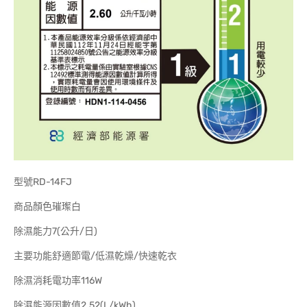
型號RD-14FJ
商品顏色璀璨白
除濕能力7(公升/日)
主要功能舒適節電/低濕乾燥/快速乾衣
除濕消耗電功率116W
除濕能源因數值2.52(L/kWh)