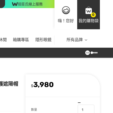
屈臣氏線上服務
0
嗨！您好
我的購物袋
休閒
箱購專區
隱形眼鏡
所有品牌
3,980
防護遮陽帽
$
數量