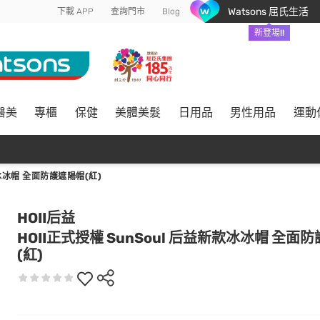
Watsons 屈氏生活
下載 APP
查詢門市
Blog
新登場!!
醫美
專櫃
保健
美體美髮
日用品
男性用品
運動
款冰冰帽 全面防護遮陽帽(紅)
HOII后益
HOII正式授權 SunSoul 后益新款冰冰帽 全面
(紅)