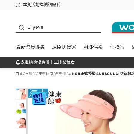
本期活動詳情請點我
下載app最高回饋$350
K beauty
Lilyeve
最新會員優惠
屈臣氏獨家
臉部保養
化妝品
激推換購優惠價！立即點我看
首頁
/
日用品
/
運動休閒
/
運動用品
/
HOII正式授權 SUNSOUL 后益新