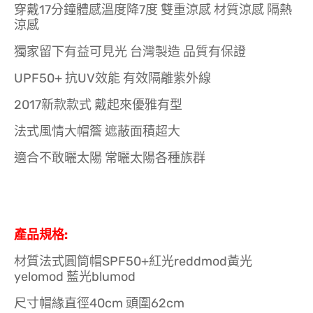
穿戴17分鐘體感溫度降7度 雙重涼感 材質涼感 隔熱
涼感
獨家留下有益可見光 台灣製造 品質有保證
UPF50+ 抗UV效能 有效隔離紫外線
2017新款款式 戴起來優雅有型
法式風情大帽簷 遮蔽面積超大
適合不敢曬太陽 常曬太陽各種族群
產品規格:
材質法式圓筒帽SPF50+紅光reddmod黃光
yelomod 藍光blumod
尺寸帽緣直徑40cm 頭圍62cm