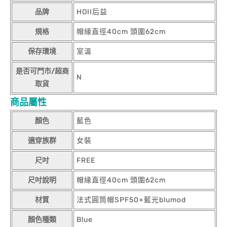
品牌
HOII后益
規格
帽緣直徑40cm 頭圍62cm
保存環境
室溫
是否可門市/超商
N
取貨
商品屬性
顏色
藍色
適穿族群
女裝
尺吋
FREE
尺吋說明
帽緣直徑40cm 頭圍62cm
材質
法式圓筒帽SPF50+藍光blumod
顏色種類
Blue