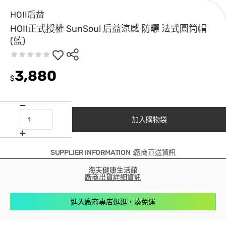
HOII后益
HOII正式授權 SunSoul 后益涼感 防曬 法式圓筒帽
(藍)
3,880
$
加入購物袋
SUPPLIER INFORMATION :廠商直送資訊
海夫健康生活館
廠商出貨詳細資訊
進入廠商專店逛逛，湊免運