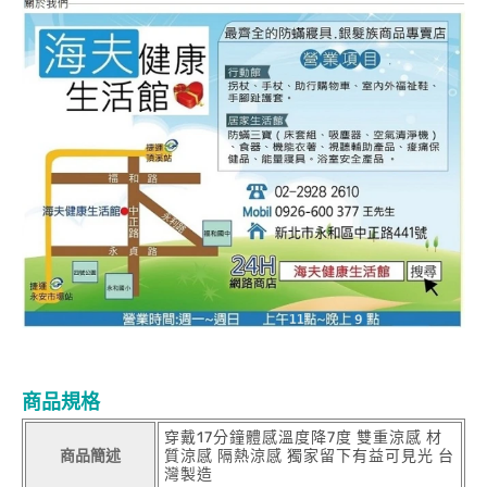
商品規格
穿戴17分鐘體感溫度降7度 雙重涼感 材
商品簡述
質涼感 隔熱涼感 獨家留下有益可見光 台
灣製造