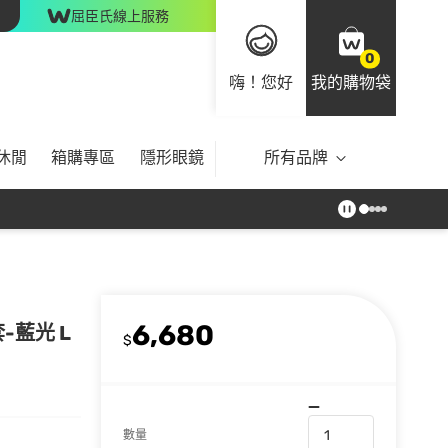
屈臣氏線上服務
0
嗨！您好
我的購物袋
休閒
箱購專區
隱形眼鏡
所有品牌
6,680
套-藍光 L
$
數量