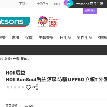
Watsons 屈氏生活
下載 APP
查詢門市
Blog
新登場!!
醫美
專櫃
保健
美體美髮
日用品
男性用品
運動
F50 立領T 外套-藍光 L
HOII后益
HOII SunSoul后益 涼感 防曬 UPF50 立領T 外
商品貨號
139628