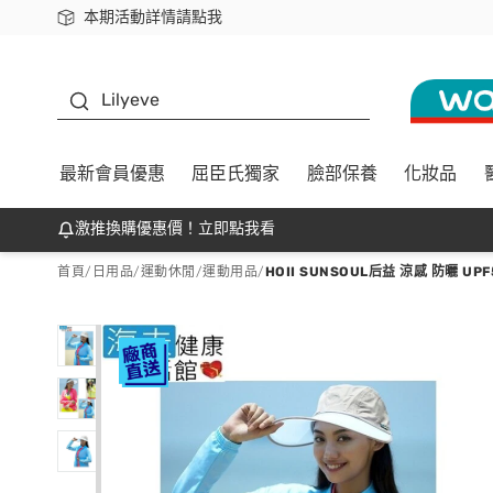
本期活動詳情請點我
下載app最高回饋$350
K beauty
Lilyeve
最新會員優惠
屈臣氏獨家
臉部保養
化妝品
激推換購優惠價！立即點我看
首頁
/
日用品
/
運動休閒
/
運動用品
/
HOII SUNSOUL后益 涼感 防曬 UP