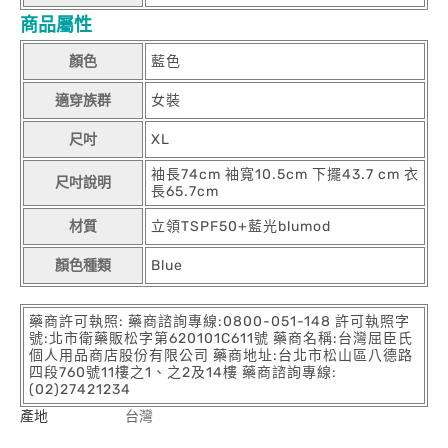
商品屬性
顏色
藍色
適穿族群
女裝
尺吋
XL
袖長74cm 袖寬10.5cm 下擺43.7 cm 衣
尺吋說明
長65.7cm
材質
立領TSPF50+藍光blumod
顏色種類
Blue
藥商許可執照: 藥商諮詢專線:0800-051-148 許可執照字
號:北市衛藥販松字第620101C611號 藥商名稱:台灣屈臣氏
個人用品商店股份有限公司 藥商地址:台北市松山區八德路
四段760號11樓之1、之2及14樓 藥商諮詢專線:
(02)27421234
產地
台灣