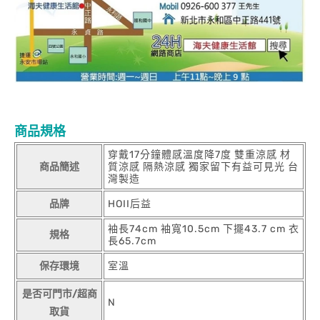
商品規格
穿戴17分鐘體感溫度降7度 雙重涼感 材
商品簡述
質涼感 隔熱涼感 獨家留下有益可見光 台
灣製造
品牌
HOII后益
袖長74cm 袖寬10.5cm 下擺43.7 cm 衣
規格
長65.7cm
保存環境
室溫
是否可門市/超商
N
取貨