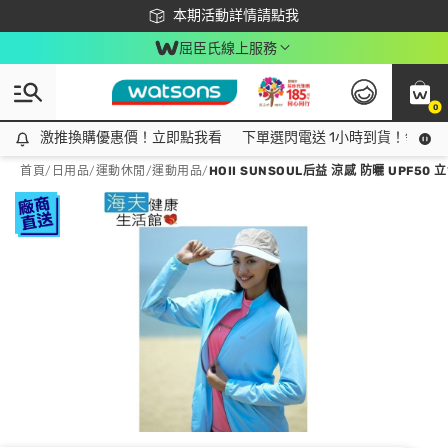
下載app最高回饋$350
本期活動詳情請點我
屈臣氏線上服務
0
激推換購優惠價！立即點我看
激推換購優惠價！立即點我看
下單選閃電送 1小時到貨！領神券
首頁
/
日用品
/
運動休閒
/
運動用品
/
HOII SUNSOUL后益 涼感 防曬 UPF50 