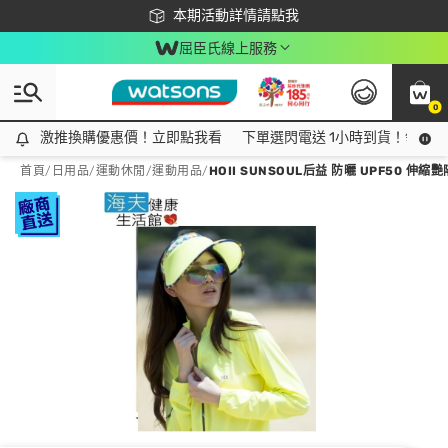
下載app最高回饋$350
本期活動詳情請點我
屈臣氏線上服務
0
激推換購優惠價！立即點我看
激推換購優惠價！立即點我看
下單選閃電送 1小時到貨！領神券
首頁
/
日用品
/
運動休閒
/
運動用品
/
HOII SUNSOUL后益 防曬 UPF50 伸縮