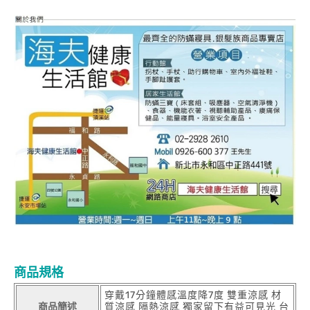
商品規格
穿戴17分鐘體感溫度降7度 雙重涼感 材
商品簡述
質涼感 隔熱涼感 獨家留下有益可見光 台