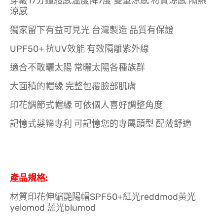
穿戴17分鐘體感溫度降7度 雙重涼感 材質涼感 隔熱
涼感
獨家留下有益可見光 台灣製造 品質有保證
UPF50+ 抗UV效能 有效隔離紫外線
適合不敢曬太陽 常曬太陽各種族群
大面積的帽緣 完整包覆臉部肌膚
印花調節式帽緣 可依個人喜好調整角度
記憶式髮箍專利 可記憶您的專屬頭型 配戴舒適
產品規格:
材質印花伸縮艷陽帽SPF50+紅光reddmod黃光
yelomod 藍光blumod