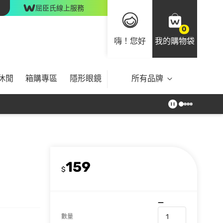
屈臣氏線上服務
0
嗨！您好
我的購物袋
休閒
箱購專區
隱形眼鏡
所有品牌
159
$
數量