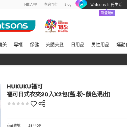
Watsons 屈氏生活
下載 APP
查詢門市
Blog
新登場!!
醫美
專櫃
保健
美體美髮
日用品
男性用品
運動
HUKUKU福可
福可日式衣夾20入X2包(藍.粉-顏色混出)
商品貨號
284409