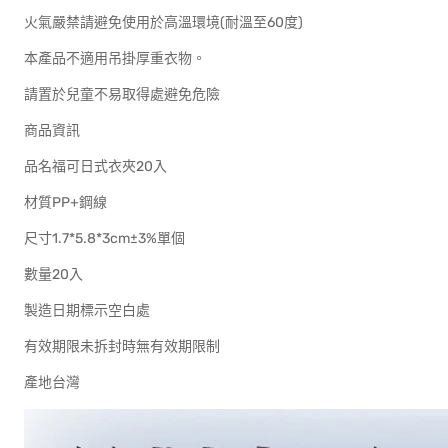
火氣嚴禁請避免使用於高溫環境(耐溫至60度)
本產品不適用吊掛厚重衣物。
請置於兒童不易取得處避免危險
商品資訊
品名福可日式衣夾20入
材質PP+鋼線
尺寸1.7*5.8*3cm±3%單個
數量20入
製造日期標示空白處
有效期限未拆封時無有效期限制
產地台灣