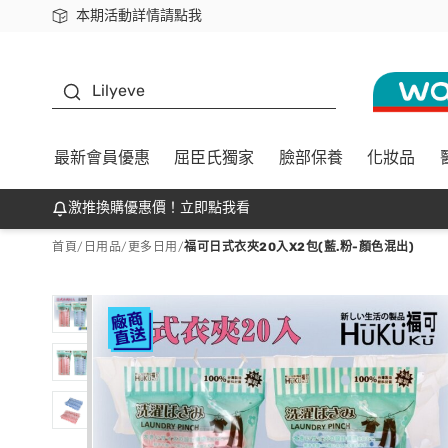
本期活動詳情請點我
下載app最高回饋$350
K beauty
Lilyeve
最新會員優惠
屈臣氏獨家
臉部保養
化妝品
激推換購優惠價！立即點我看
首頁
/
日用品
/
更多日用
/
福可日式衣夾20入X2包(藍.粉-顏色混出)