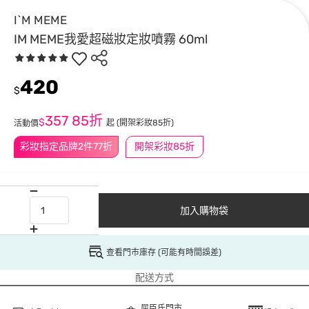
I`M MEME
IM MEME我愛超磁妝定妝噴霧 60ml
420
$
357
85折
$
起
(開架彩妝85折)
活動價
彩妝指定品牌2件77折
開架彩妝85折
加入購物袋
查看門市庫存 (可能有時間誤差)
配送方式
屈臣氏門市