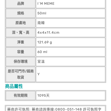
品牌
I`M MEME
規格
50ml
原產地
南韓
深、寬、高
4x4x11.4cm
淨重
121.69 g
容量
60 ml
保存環境
室溫
是否可門市/超商
Y
取貨
商品屬性
有效期限
1095天
藥商許可執照: 藥商諮詢專線:0800-051-148 許可執照字