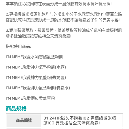
牢牢鎖住彩妝同時在表面形成一層薄膜有效防水抗汗抗磨擦!
2.專櫃級微米噴頭能夠均勻的噴出小分子水霧讓水霧均勻覆蓋全臉
搭配快乾科技迅速形成一道防水薄膜不讓噴霧毀了你的完美妝容!
3.添加蘋果萃取、蘋果薄荷、綠茶萃取等控油成分能夠有效吸附肌
膚多餘油脂讓妝容維持全天清爽柔霧!
搭配使用商品:
I'M MEME我愛水凝雪酪氣墊粉餅
I'M MEME我愛神力氣墊粉餅(水霧)
I'M MEME我愛神力氣墊粉餅(奶霧)
I'M MEME我愛神力氣墊粉餅(特霧版)
I'M MEME我愛磨皮柔焦蜜粉
商品規格
01 24HR磁久不脫妝!02 專櫃級微米噴
商品簡述
頭!03 有效控油全天清爽柔霧!