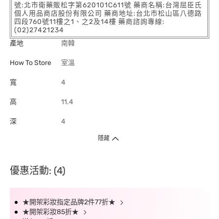
號:北市衛藥販松字第620101C611號 藥商名稱:台灣屈臣氏
個人用品商店股份有限公司 藥商地址:台北市松山區八德路
四段760號11樓之1、之2及14樓 藥商諮詢專線:
(02)27421234
產地
南韓
How To Store
室溫
寬
4
高
11.4
深
4
隱藏
優惠活動: (4)
★開架彩妝指定品牌2件77折★
★開架彩妝85折★