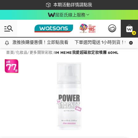
下載app最高回饋$350
本期活動詳情請點我
屈臣氏線上服務
0
激推換購優惠價！立即點我看
激推換購優惠價！立即點我看
下單選閃電送 1小時到貨！領神券
首頁
/
化妝品
/
更多開架彩妝
/
IM MEME我愛超磁妝定妝噴霧 60ML