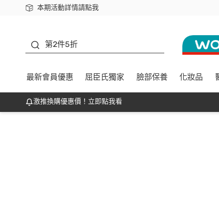
本期活動詳情請點我
下載app最高回饋$350
善存
第2件5折
最新會員優惠
屈臣氏獨家
臉部保養
化妝品
激推換購優惠價！立即點我看