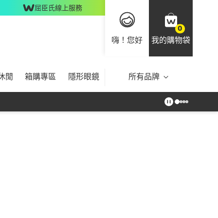
屈臣氏線上服務
0
嗨！您好
我的購物袋
休閒
箱購專區
隱形眼鏡
所有品牌