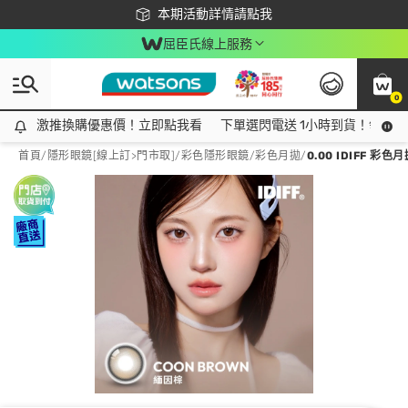
下載app最高回饋$350
本期活動詳情請點我
屈臣氏線上服務
0
激推換購優惠價！立即點我看
激推換購優惠價！立即點我看
下單選閃電送 1小時到貨！領神券
首頁
/
隱形眼鏡[線上訂>門市取]
/
彩色隱形眼鏡
/
彩色月拋
/
0.00 IDIFF 