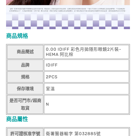
商品規格
0.00 IDIFF 彩色月拋隱形眼鏡2片裝-
商品簡述
HEMA 阿比棕
品牌
IDIFF
規格
2PCS
保存環境
室溫
是否可門市/超商
N
取貨
商品屬性
許可證核准字號
衛署醫器輸字 第032885號