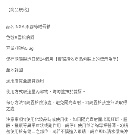
【商品規格】
品名INGA 柔霧絲絨唇釉
色號#雪松伯爵
容量/規格5.3g
保存期限製造日起24個月【實際須依商品包裝上的標示為準】
產地韓國
適用膚質全膚質適用
使用方式取適量內容物，均勻塗抹於雙唇。
保存方法1)請置於陰涼處，避免陽光直射。2)請置於孩童無法取得
之處。
注意事項1)使用化妝品時或使用後，如因陽光直射而出現紅斑、腫
脹、搔癢等異常症狀或副作用，請停止使用並洽詢專業醫師。2)請
勿使用於有傷口之部位。3)若不慎進入眼睛，請立即以清水徹底沖