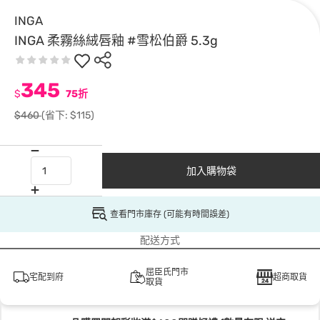
INGA
INGA 柔霧絲絨唇釉 #雪松伯爵 5.3g
345
$
75折
$460
(省下: $115)
加入購物袋
查看門市庫存 (可能有時間誤差)
配送方式
屈臣氏門市
宅配到府
超商取貨
取貨