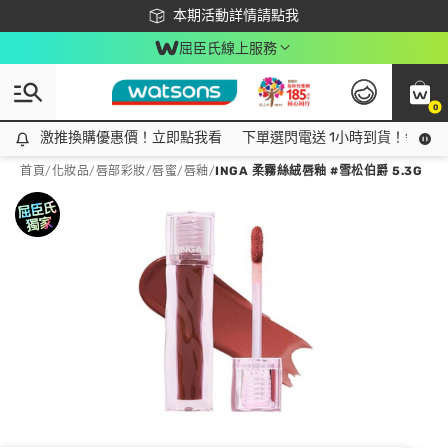
下載app最高回饋$350
本期活動詳情請點我
屈臣氏線上服務
0
激推換購優惠價！立即點我看
激推換購優惠價！立即點我看
下單選閃電送 1小時到貨！領神券
首頁
/
化妝品
/
唇部彩妝
/
唇蜜/唇釉
/
INGA 柔霧絲絨唇釉 #雪松伯爵 5.3G