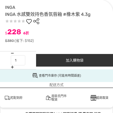
INGA
INGA 水感雙效持色香氛唇釉 #橡木紫 4.3g
228
$
6折
$380
(省下: $152)
加入購物袋
查看門市庫存 (可能有時間誤差)
配送方式
屈臣氏門市
宅配到府
超商取貨
取貨