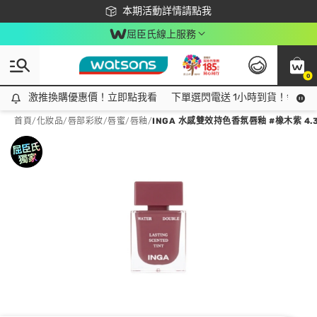
下載app最高回饋$350
本期活動詳情請點我
屈臣氏線上服務
0
激推換購優惠價！立即點我看
激推換購優惠價！立即點我看
下單選閃電送 1小時到貨！領神券
首頁
/
化妝品
/
唇部彩妝
/
唇蜜/唇釉
/
INGA 水感雙效持色香氛唇釉 #橡木紫 4.