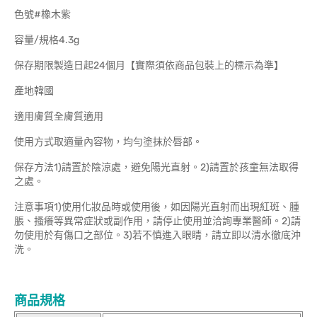
色號#橡木紫
容量/規格4.3g
保存期限製造日起24個月【實際須依商品包裝上的標示為準】
產地韓國
適用膚質全膚質適用
使用方式取適量內容物，均勻塗抹於唇部。
保存方法1)請置於陰涼處，避免陽光直射。2)請置於孩童無法取得
之處。
注意事項1)使用化妝品時或使用後，如因陽光直射而出現紅斑、腫
脹、搔癢等異常症狀或副作用，請停止使用並洽詢專業醫師。2)請
勿使用於有傷口之部位。3)若不慎進入眼睛，請立即以清水徹底沖
洗。
商品規格