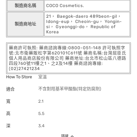
製造商名稱
COCO Cosmetics.
21， Baegok-daero 489beon-gil，
Idong-eup， Cheoin-gu， Yongin-
製造商地址
si， Gyeonggi-do， Republic of
Korea
藥商許可執照: 藥商諮詢專線:0800-051-148 許可執照字
號:北市衛藥販松字第620101C611號 藥商名稱:台灣屈臣氏
個人用品商店股份有限公司 藥商地址:台北市松山區八德路
四段760號11樓之1、之2及14樓 藥商諮詢專線:
(02)27421234
How To Store
室溫
不含對羥基苯甲酸酯(特定防腐劑)
適合
寬
2.1
高
5.5
深
3.4
隱藏