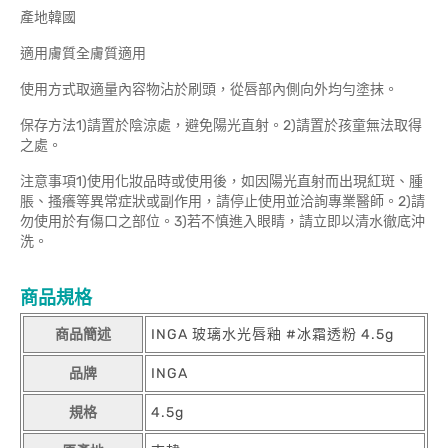
產地韓國
適用膚質全膚質適用
使用方式取適量內容物沾於刷頭，從唇部內側向外均勻塗抹。
保存方法1)請置於陰涼處，避免陽光直射。2)請置於孩童無法取得
之處。
注意事項1)使用化妝品時或使用後，如因陽光直射而出現紅斑、腫
脹、搔癢等異常症狀或副作用，請停止使用並洽詢專業醫師。2)請
勿使用於有傷口之部位。3)若不慎進入眼睛，請立即以清水徹底沖
洗。
商品規格
商品簡述
INGA 玻璃水光唇釉 #冰霜透粉 4.5g
品牌
INGA
規格
4.5g