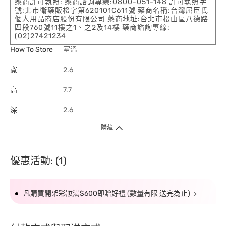
藥商許可執照: 藥商諮詢專線:0800-051-148 許可執照字
號:北市衛藥販松字第620101C611號 藥商名稱:台灣屈臣氏
個人用品商店股份有限公司 藥商地址:台北市松山區八德路
四段760號11樓之1、之2及14樓 藥商諮詢專線:
(02)27421234
How To Store
室溫
寬
2.6
高
7.7
深
2.6
隱藏
優惠活動: (1)
凡購買開架彩妝滿$600即贈好禮 (數量有限 送完為止)