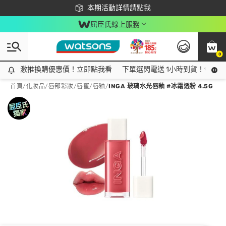
下載app最高回饋$350
本期活動詳情請點我
屈臣氏線上服務
0
激推換購優惠價！立即點我看
激推換購優惠價！立即點我看
下單選閃電送 1小時到貨！領神券
首頁
/
化妝品
/
唇部彩妝
/
唇蜜/唇釉
/
INGA 玻璃水光唇釉 #冰霜透粉 4.5G