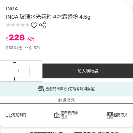
INGA
INGA 玻璃水光唇釉 #冰霜透粉 4.5g
228
$
6折
$380
(省下: $152)
加入購物袋
查看門市庫存 (可能有時間誤差)
配送方式
屈臣氏門市
宅配到府
超商取貨
取貨