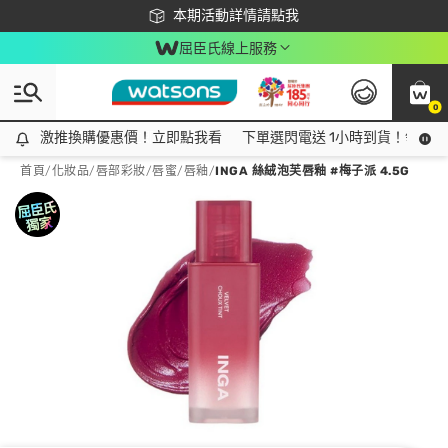
下載app最高回饋$350
本期活動詳情請點我
屈臣氏線上服務
0
激推換購優惠價！立即點我看
激推換購優惠價！立即點我看
下單選閃電送 1小時到貨！領神券
首頁
/
化妝品
/
唇部彩妝
/
唇蜜/唇釉
/
INGA 絲絨泡芙唇釉 #梅子派 4.5G