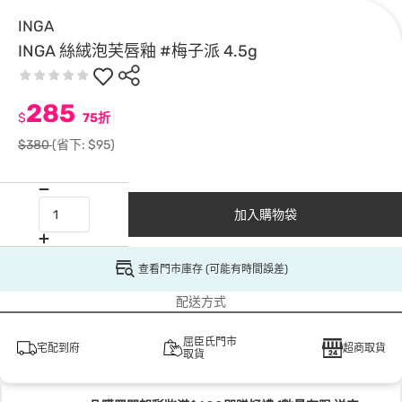
INGA
INGA 絲絨泡芙唇釉 #梅子派 4.5g
285
$
75折
$380
(省下: $95)
加入購物袋
查看門市庫存 (可能有時間誤差)
配送方式
屈臣氏門市
宅配到府
超商取貨
取貨