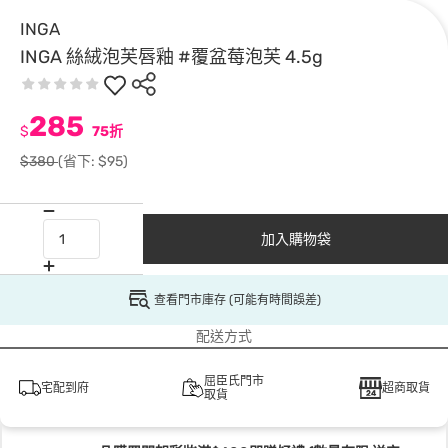
INGA
INGA 絲絨泡芙唇釉 #覆盆莓泡芙 4.5g
285
$
75折
$380
(省下: $95)
加入購物袋
查看門市庫存 (可能有時間誤差)
配送方式
屈臣氏門市
宅配到府
超商取貨
取貨