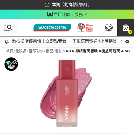
下載app最高回饋$350
本期活動詳情請點我
屈臣氏線上服務
0
激推換購優惠價！立即點我看
激推換購優惠價！立即點我看
下單選閃電送 1小時到貨！領神券
首頁
/
化妝品
/
唇部彩妝
/
唇蜜/唇釉
/
INGA 絲絨泡芙唇釉 #覆盆莓泡芙 4.5G