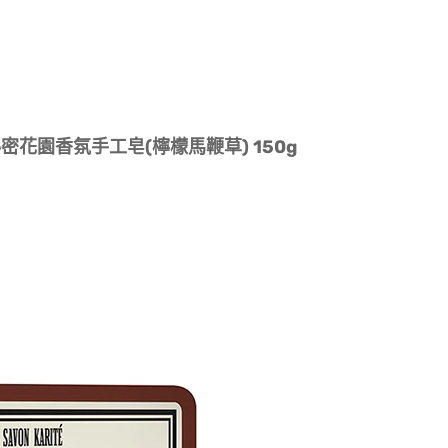
木純淨秘密花園香氛手工皂(檸檬馬鞭草) 150g