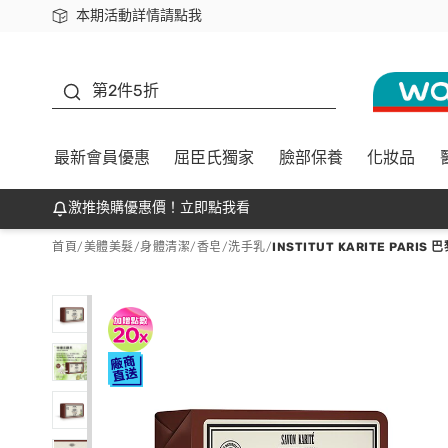
本期活動詳情請點我
下載app最高回饋$350
善存
第2件5折
最新會員優惠
屈臣氏獨家
臉部保養
化妝品
激推換購優惠價！立即點我看
首頁
/
美體美髮
/
身體清潔
/
香皂/洗手乳
/
INSTITUT KARITE PA