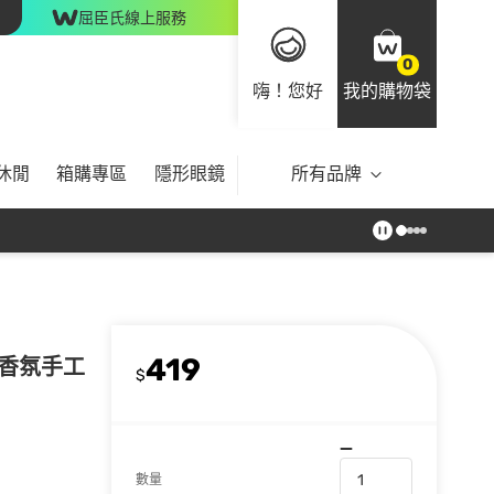
屈臣氏線上服務
0
嗨！您好
我的購物袋
休閒
箱購專區
隱形眼鏡
所有品牌
419
花園香氛手工
$
數量