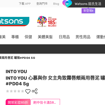
Watsons 屈氏生活
下載 APP
查詢門市
Blog
新登場!!
醫美
專櫃
保健
美體美髮
日用品
男性用品
運動
頰兩用唇泥 罐裝#PD04 5G
INTO YOU
INTO YOU 心慕與你 女主角致霧唇頰兩用唇泥 
#PD04 5g
開架彩妝85折
刷中信卡滿$888送3萬點