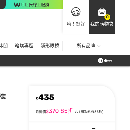
屈臣氏線上服務
0
嗨！您好
我的購物袋
休閒
箱購專區
隱形眼鏡
所有品牌
435
罐裝
$
370
85折
$
起
(開架彩妝85折)
活動價