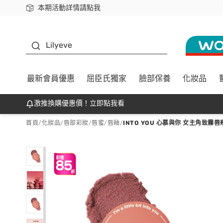
本期活動詳情請點我
下載app最高回饋$350
K beauty
Lilyeve
最新會員優惠
屈臣氏獨家
臉部保養
化妝品
激推換購優惠價！立即點我看
首頁
/
化妝品
/
唇部彩妝
/
唇蜜/唇釉
/
INTO YOU 心慕與你 女主角致霧唇