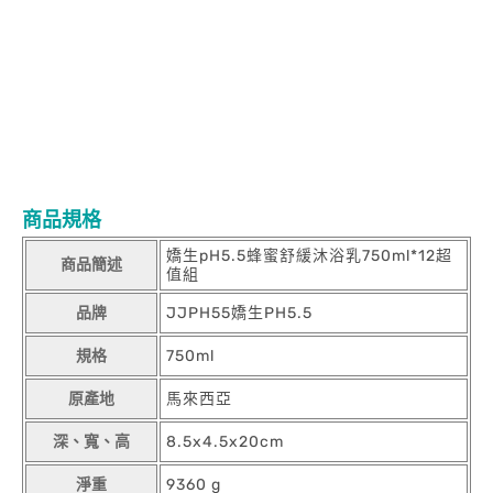
商品規格
嬌生pH5.5蜂蜜舒緩沐浴乳750ml*12超
商品簡述
值組
品牌
JJPH55嬌生PH5.5
規格
750ml
原產地
馬來西亞
深、寬、高
8.5x4.5x20cm
淨重
9360 g