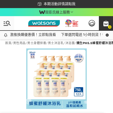
下載app最高回饋$350
本期活動詳情請點我
屈臣氏線上服務
0
激推換購優惠價！立即點我看
激推換購優惠價！立即點我看
下單選閃電送 1小時到貨！領神券
首頁
/
男性用品
/
男士身體保養
/
男士沐浴乳/沐浴露
/
嬌生PH5.5蜂蜜舒緩沐浴乳