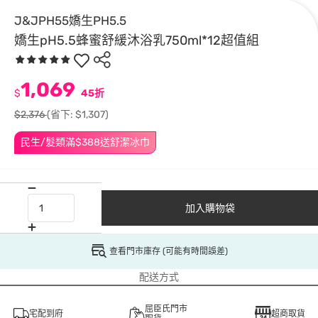
J&JPH55嬌生PH5.5
嬌生pH5.5蜂蜜舒緩沐浴乳750ml*12超值組
1,069
$
45折
$2,376
(省下: $1,307)
民生/髮類滿$388送舒潔冰巾
加入購物袋
查看門市庫存 (可能有時間誤差)
配送方式
屈臣氏門市
宅配到府
超商取貨