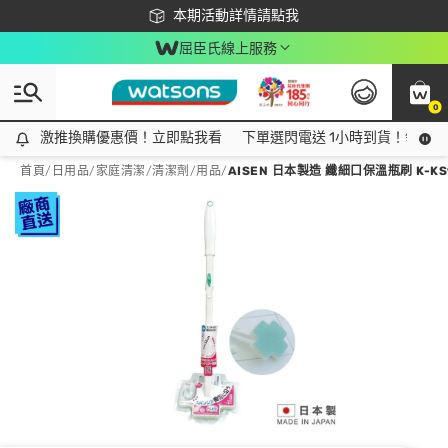
下載app最高回饋$350
本期活動詳情請點我
屈臣氏線上服務
0
激推換購優惠價！立即點我看
激推換購優惠價！立即點我看
下單選閃電送 1小時到貨！領神券
首頁
/
日用品
/
家庭清潔
/
清潔劑/用品
/
AISEN 日本製造 纖細口保溫瓶刷 K-KS