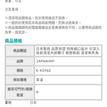
重量：12 g
注意事項
※清潔用品類商品，拆封使用後述不退換。
※一經拆封使用若非商品瑕疵問題，恕無法退換貨。
※商品圖檔顏色因電腦螢幕設定差異會略有不同，以實際商品顏色
為準，請見諒。
商品規格
日本製造 品質保證 特殊細口設計 可深入
商品簡述
底部清潔內部髒汙 輕輕鬆鬆 清潔無死角
品牌
JAPANIMP
規格
K-KS962
保存環境
室溫
是否可門市/超商
N
取貨
產地
日本