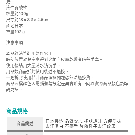
更佳
液性弱酸性
容量約100g
尺寸約13 x 3.3 x 2.5cm
產地日本
重量103 g
注意事項
本品為清洗鞋用勿作它用。
請勿放置於兒童拿得到之地方皮膚乾燥者請戴手套。
使用後請用大量清水清洗手。
用品類商品拆封使用後述不退換。
一經拆封使用若非商品瑕疵問題恕無法退換貨。
商品圖檔顏色因電腦螢幕設定差異會略有不同以實際商品顏色為準
請見諒。
商品規格
日本製造 品質安心 棒狀設計 方便塗抹
商品簡述
去汙潔白 不傷手 強效鞋子去汙效果