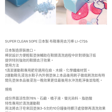
SUPER CLEAN SOPE 日本製 布鞋專用去污棒 LI-C726
日本製造原裝進口。
棒狀設計方便輕鬆塗抹輔助在鞋類清洗過程中針對頑強汙垢
提供特別強效的鞋類去汙效果。
使用方法
1清潔運動鞋專用肥皂適用在麻、木綿、化學纖維材質。
2運動鞋先浸泡水鞋子內外側塗抹上本品後用刷子徹底刷洗如有時
間先塗抹本品後浸泡一晚效果更佳最後用水沖洗乾淨後並陰乾。
規格
成份界面活性劑78%、石鹼、橘子液、螢光染料、脂肪酸
特性專用於清洗運動鞋
用法將去汙皂來回塗抹3-5次約10分鐘後待髒汙處發酵再清洗效果