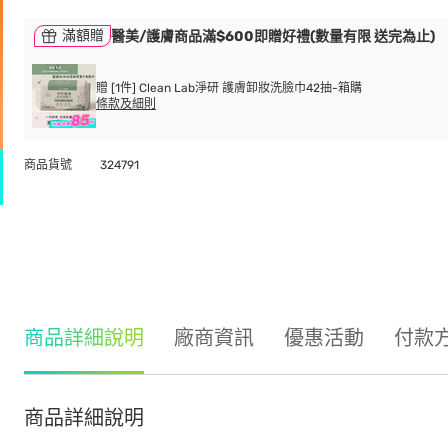
滿額贈
醫美/護膚商品滿$600即贈好禮(數量有限 送完為止)
贈 [1件] Clean Lab淨研 護膚卸妝洗臉巾42抽-箱購
條款及細則
商品貨號
324791
商品詳細說明
廠商資訊
優惠活動
付款
商品詳細說明