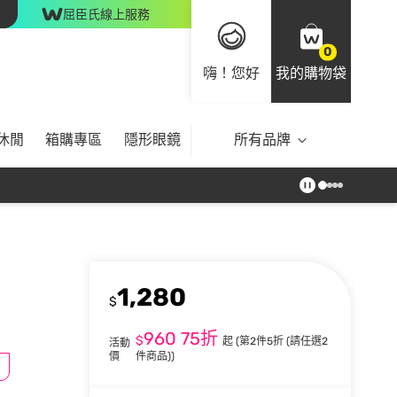
屈臣氏線上服務
0
嗨！您好
我的購物袋
休閒
箱購專區
隱形眼鏡
所有品牌
1,280
$
960
75折
$
起
(第2件5折 (請任選2
活動
價
件商品))