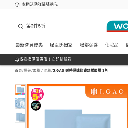
本期活動詳情請點我
下載app最高回饋$350
善存
第2件5折
最新會員優惠
屈臣氏獨家
臉部保養
化妝品
激推換購優惠價！立即點我看
首頁
/
醫美
/
面膜 / 凍膜
/
J.GAO 逆時極速修護舒緩面膜 3片