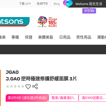
Watsons 屈氏生活
下載 APP
查詢門市
Blog
新登場!!
醫美
專櫃
保健
美體美髮
日用品
男性用品
運動
JGAO
J.GAO 逆時極速修護舒緩面膜 3片
第2件5折 (請任選2件商品)
醫美/護膚滿$1200送$200
滿$100送數位印花