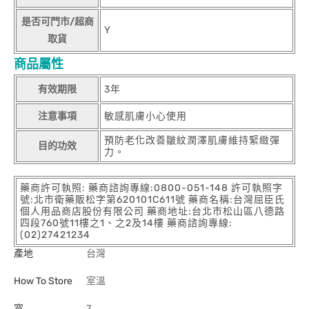
是否可門市/超商
Y
取貨
商品屬性
有效期限
3年
注意事項
敏感肌膚小心使用
預防老化改善皺紋潤澤肌膚維持緊緻彈
目的功效
力。
藥商許可執照: 藥商諮詢專線:0800-051-148 許可執照字
號:北市衛藥販松字第620101C611號 藥商名稱:台灣屈臣氏
個人用品商店股份有限公司 藥商地址:台北市松山區八德路
四段760號11樓之1、之2及14樓 藥商諮詢專線:
(02)27421234
產地
台灣
How To Store
室溫
寬
7