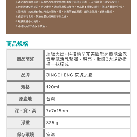
商品規格
頂級天然+科技精萃完美匯聚高機能全效
商品簡述
青春賦活乳緊彈‧明亮‧緻嫩3大逆齡指
標一抹達成
品牌
JINGCHENG 京城之霜
規格
120ml
原產地
台灣
深、寬、高
7x7x15cm
淨重
335 g
保存環境
室溫