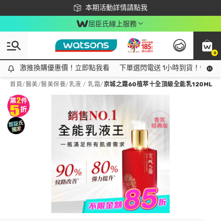
下載app最高回饋$350
本期活動詳情請點我
屈臣氏線上服務
0
激推換購優惠價！立即點我看
激推換購優惠價！立即點我看
下單選閃電送 1小時到貨！領神券
首頁
/
醫美
/
醫美保養
/
乳液 / 乳霜
/
京城之霜60植萃十全頂級全能乳120ML