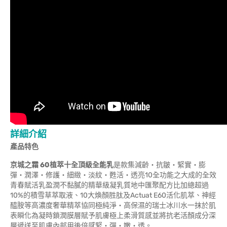
詳細介紹
產品特色
京城之霜
60
植萃十全頂級全能乳
是款集減齡‧抗皺‧緊實‧膨
彈‧潤澤‧修護‧細緻‧淡紋‧甦活‧透亮10全功能之大成的全效
青春賦活乳盈潤不黏膩的精華級凝乳質地中匯聚配方比加總超過
10%的積雪草萃取液、10大煥顏胜肽及Actuat E60活化肌萃、神經
醯胺等高濃度奢華精萃協同極純淨‧高保濕的瑞士冰川水一抹於肌
表瞬化為凝時鎖潤膜層賦予肌膚極上柔滑質感並將抗老活顏成分深
層遞送至肌膚內部用後倍感緊‧彈‧嫩‧透。