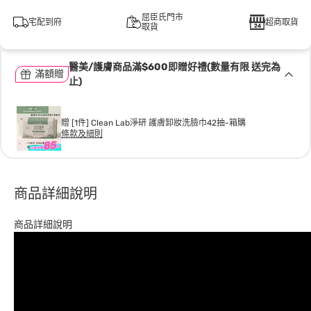
屈臣氏門市
宅配到府
超商取貨
取貨
醫美/護膚商品滿$600即贈好禮(數量有限 送完為
滿額贈
止)
贈 [1件] Clean Lab淨研 護膚卸妝洗臉巾42抽-箱購
條款及細則
商品詳細說明
商品詳細說明