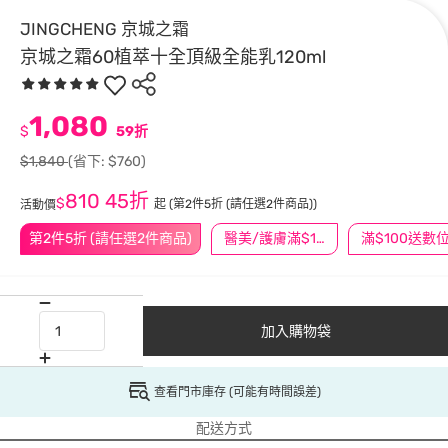
JINGCHENG 京城之霜
京城之霜60植萃十全頂級全能乳120ml
1,080
$
59折
$1,840
(省下: $760)
810
45折
$
起
(第2件5折 (請任選2件商品))
活動價
第2件5折 (請任選2件商品)
醫美/護膚滿$1200送$200
加入購物袋
查看門市庫存 (可能有時間誤差)
配送方式