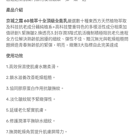
產品介紹
京城之霜
60
植萃十全頂級全能乳
嚴選數十種東西方天然植物萃取
及科技抗老成分藉純植系+高科技雙重特色的多樣活性成分相乘加
值研創1.緊撫皺2.煥透亮3.封存潤3階式肌活機制積極阻抗老化進程
全方位解決熟齡肌困擾的細紋、彈性不佳、黯沉無光與乾燥粗糙問
題締造青春無齡肌的緊彈‧明亮‧緻嫩3大指標自此完美達成
使用功效
1.高效保濕使肌膚水嫩柔滑。
2.鎖水滋養改善乾燥粗糙。
3.協同膠原蛋白作用抗皺撫紋。
4.淡化皺紋賦予緊緻彈性。
5.延緩老化緊實肌膚。
6.修護潤澤平撫缺水細紋。
7.撫潤乾燥角質提升肌膚屏障力。