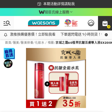
下載app最高回饋$350
本期活動詳情請點我
屈臣氏線上服務
0
激推換購優惠價！立即點我看
激推換購優惠價！立即點我看
下單選閃電送 1小時到貨！領神券
首頁
/
醫美
/
醫美保養
/
化妝水 / 噴霧
/
京城之霜60植萃抗皺活膚導入液EX200M