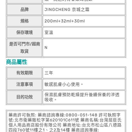
品牌
JINGCHENG 京城之霜
規格
200ml+32ml+30ml
保存環境
室溫
是否可門市/超商
N
取貨
商品屬性
有效期限
三年
注意事項
敏感肌膚小心使用。
保濕肌膚預防乾燥提升後續保養的滲透
目的功效
吸收。
藥商許可執照: 藥商諮詢專線:0800-051-148 許可執照字
號:北市衛藥販松字第620101C611號 藥商名稱:台灣屈臣氏
個人用品商店股份有限公司 藥商地址:台北市松山區八德路
四段760號11樓之1、之2及14樓 藥商諮詢專線: