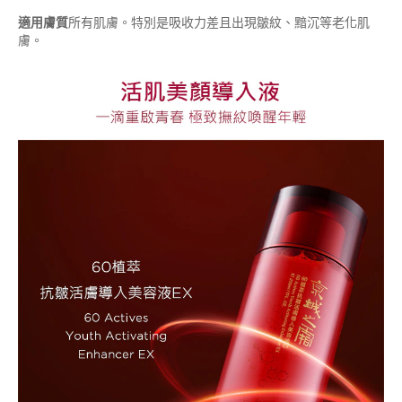
適用膚質
所有肌膚。特別是吸收力差且出現皺紋、黯沉等老化肌
膚。