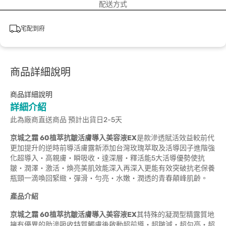
配送方式
宅配到府
商品詳細說明
商品詳細說明
詳細介紹
此為廠商直送商品 預計出貨日2-5天
京城之霜
60
植萃抗皺活膚導入美容液
EX
是款滲透賦活效益較前代
更加提升的逆時前導活膚露新添加台灣玫瑰萃取及活導因子進階強
化超導入‧高親膚‧瞬吸收‧達深層‧釋活能5大活導優勢使抗
皺‧潤澤‧激活‧煥亮美肌效能深入再深入更能有效突破抗老保養
瓶頸一滴喚回緊緻‧彈滑‧勻亮‧水嫩‧潤透的青春顛峰肌齡。
產品介紹
京城之霜
60
植萃抗皺活膚導入美容液
EX
其特殊的凝潤型精露質地
擁有優異的助滲吸收特質觸膚後啟動超前導‧超皺減‧超勻亮‧超