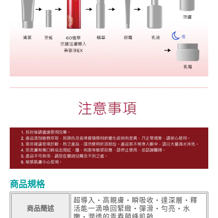
商品規格
超導入‧高親膚‧瞬吸收‧達深層‧釋
商品簡述
活能一滴喚回緊緻‧彈滑‧勻亮‧水
嫩‧潤透的青春顛峰肌齡