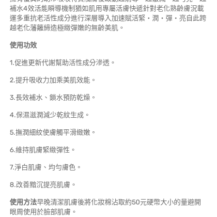
補水4效活能瞬導機制猶如肌用專屬活膚快遞針對老化熟齡膚況載
運多重抗老活性成分進行深層導入加速賦活緊‧潤‧彈‧亮自此跨
越老化藩籬締造極緻彈嫩的無齡美肌。
使
用功效
1.促進更新代謝幫助活性成分滲透。
2.提升吸收力加乘美肌效能。
3.長效補水、鎖水預防乾燥。
4.保濕滋潤減少乾紋生成。
5.撫潤細紋使膚觸平滑緻嫩。
6.維持肌膚緊緻彈性。
7.淨白肌膚、均勻膚色。
8.改善黯沉提亮肌膚。
使用方法
早晚清潔肌膚後將化妝棉沾取約50元硬幣大小的量避開
眼周使用於臉部肌膚。