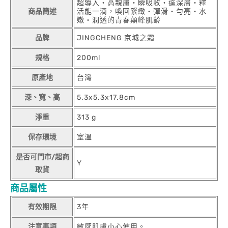
超導入‧高親膚‧瞬吸收‧達深層‧釋
商品簡述
活能一滴，喚回緊緻‧彈滑‧勻亮‧水
嫩‧潤透的青春顛峰肌齡
品牌
JINGCHENG 京城之霜
規格
200ml
原產地
台灣
深、寬、高
5.3x5.3x17.8cm
淨重
313 g
保存環境
室溫
是否可門市/超商
Y
取貨
商品屬性
有效期限
3年
注意事項
敏感肌膚小心使用。