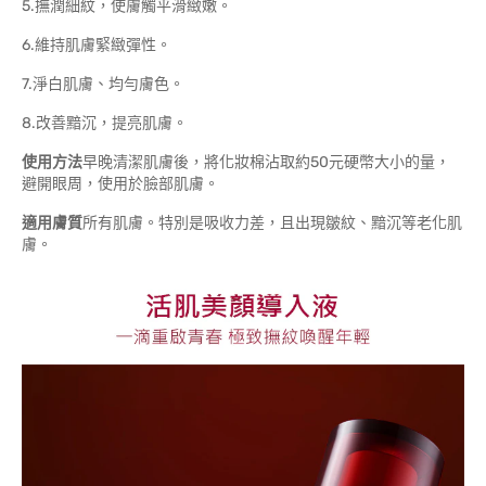
5.撫潤細紋，使膚觸平滑緻嫩。
6.維持肌膚緊緻彈性。
7.淨白肌膚、均勻膚色。
8.改善黯沉，提亮肌膚。
使用方法
早晚清潔肌膚後，將化妝棉沾取約50元硬幣大小的量，
避開眼周，使用於臉部肌膚。
適用膚質
所有肌膚。特別是吸收力差，且出現皺紋、黯沉等老化肌
膚。