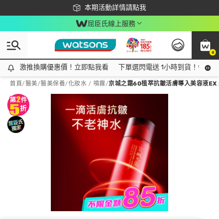
下載app最高回饋$350
本期活動詳情請點我
屈臣氏線上服務
0
激推換購優惠價！立即點我看
激推換購優惠價！立即點我看
下單選閃電送 1小時到貨！領神券
首頁
/
醫美
/
醫美保養
/
化妝水 / 噴霧
/
京城之霜60植萃抗皺活膚導入美容液EX 2