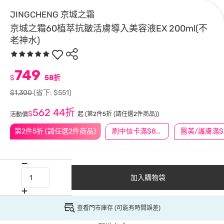
JINGCHENG 京城之霜
京城之霜60植萃抗皺活膚導入美容液EX 200ml(不
老神水)
749
$
58折
$1,300
(省下: $551)
562
44折
$
起
(第2件5折 (請任選2件商品))
活動價
第2件5折 (請任選2件商品)
刷中信卡滿$888送3萬點
加入購物袋
查看門市庫存 (可能有時間誤差)