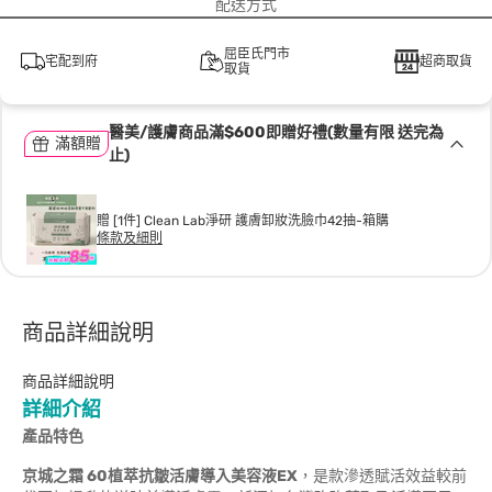
配送方式
屈臣氏門市
宅配到府
超商取貨
取貨
醫美/護膚商品滿$600即贈好禮(數量有限 送完為
滿額贈
止)
贈 [1件] Clean Lab淨研 護膚卸妝洗臉巾42抽-箱購
條款及細則
商品詳細說明
商品詳細說明
詳細介紹
產品特色
京城之霜
60
植萃抗皺活膚導入美容液
EX
，是款滲透賦活效益較前