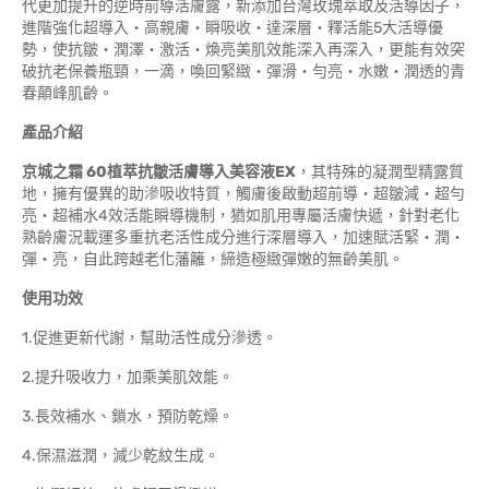
代更加提升的逆時前導活膚露，新添加台灣玫瑰萃取及活導因子，
進階強化超導入‧高親膚‧瞬吸收‧達深層‧釋活能5大活導優
勢，使抗皺‧潤澤‧激活‧煥亮美肌效能深入再深入，更能有效突
破抗老保養瓶頸，一滴，喚回緊緻‧彈滑‧勻亮‧水嫩‧潤透的青
春顛峰肌齡。
產品介紹
京城之霜
60
植萃抗皺活膚導入美容液
EX
，其特殊的凝潤型精露質
地，擁有優異的助滲吸收特質，觸膚後啟動超前導‧超皺減‧超勻
亮‧超補水4效活能瞬導機制，猶如肌用專屬活膚快遞，針對老化
熟齡膚況載運多重抗老活性成分進行深層導入，加速賦活緊‧潤‧
彈‧亮，自此跨越老化藩籬，締造極緻彈嫩的無齡美肌。
使
用功效
1.促進更新代謝，幫助活性成分滲透。
2.提升吸收力，加乘美肌效能。
3.長效補水、鎖水，預防乾燥。
4.保濕滋潤，減少乾紋生成。