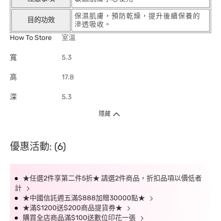
保濕肌膚，預防乾燥，提升後續保養的
目的功效
滲透吸收。
How To Store
室溫
寬
5.3
高
17.8
深
5.3
隱藏
優惠活動: (6)
★任選2件享第二件5折★ 請選2件商品，折扣品項以價低者
計
★中國信託週五滿$888加贈30000點★
★滿$1200送$200商品提貨券★
購買全店商品滿$100送數位印花一張