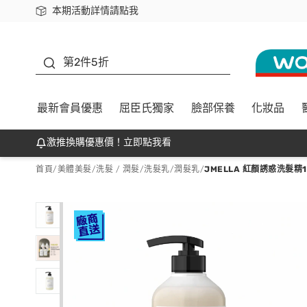
本期活動詳情請點我
下載app最高回饋$350
善存
第2件5折
最新會員優惠
屈臣氏獨家
臉部保養
化妝品
激推換購優惠價！立即點我看
首頁
/
美體美髮
/
洗髮 / 潤髮
/
洗髮乳/潤髮乳
/
JMELLA 紅顏誘惑洗髮精1