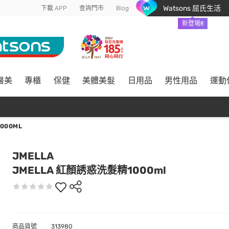
Watsons 屈氏生活
下載 APP
查詢門市
Blog
新登場!!
醫美
專櫃
保健
美體美髮
日用品
男性用品
運動
000ML
JMELLA
JMELLA 紅顏誘惑洗髮精1000ml
商品貨號
313980