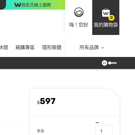
屈臣氏線上服務
0
嗨！您好
我的購物袋
休閒
箱購專區
隱形眼鏡
所有品牌
597
$
數量