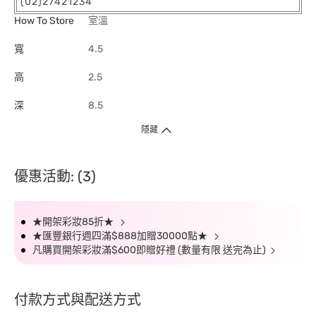
(02)27421234
How To Store
室溫
寬
4.5
高
2.5
深
8.5
隱藏
優惠活動: (3)
★開架彩妝85折★
★匯豐銀行週四滿$888加贈30000點★
凡購買開架彩妝滿$600即贈好禮 (數量有限 送完為止)
付款方式與配送方式