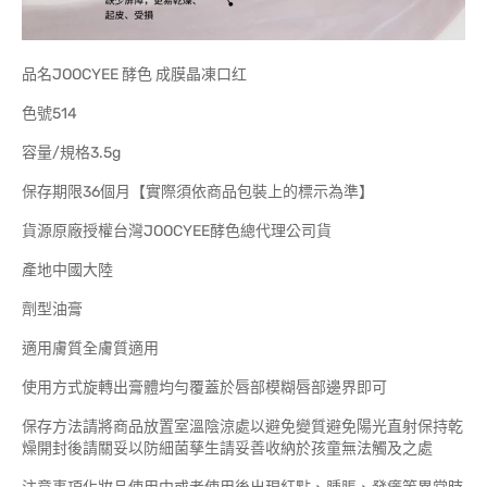
品名JOOCYEE 酵色 成膜晶凍口红
色號514
容量/規格3.5g
保存期限36個月【實際須依商品包裝上的標示為準】
貨源原廠授權台灣JOOCYEE酵色總代理公司貨
產地中國大陸
劑型油膏
適用膚質全膚質適用
使用方式旋轉出膏體均勻覆蓋於唇部模糊唇部邊界即可
保存方法請將商品放置室溫陰涼處以避免變質避免陽光直射保持乾
燥開封後請關妥以防細菌孳生請妥善收納於孩童無法觸及之處