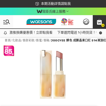
下載app最高回饋$350
本期活動詳情請點我
屈臣氏線上服務
0
激推換購優惠價！立即點我看
激推換購優惠價！立即點我看
下單選閃電送 1小時到貨！領神券
首頁
/
化妝品
/
唇部彩妝
/
唇蜜/唇釉
/
JOOCYEE 酵色 成膜晶凍口红 514凍頂红