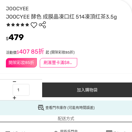
JOOCYEE
JOOCYEE 酵色 成膜晶凍口红 514凍頂红茶3.5g
479
$
407
85折
$
起
(開架彩妝85折)
活動價
開架彩妝85折
刷滙豐卡滿$888送3萬點
加入購物袋
查看門市庫存 (可能有時間誤差)
配送方式
屈臣氏門市