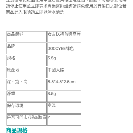
注意事項化妝品使用中或者使用後出現紅點、腫脹、發癢等異常時
請停止使用並立即尋求專業醫師諮詢請避免使用於有傷口之部位若
商品進入眼睛請立即以清水清洗
商品簡述
女友送禮首選品牌
品牌
JOOCYEE酵色
規格
3.5g
原產地
中國大陸
深、寬、高
8.5*4.5*2.5cm
淨重
3.5g
保存環境
室溫
是否可門市/超商取貨
Y
商品規格