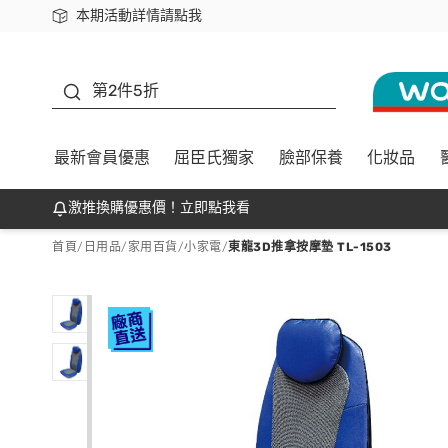
本期活動詳情請點我
下載app最高回饋$350
善存
第2件5折
最新會員優惠
屈臣氏獨家
臉部保養
化妝品
激推換購優惠價！立即點我看
首頁
/
日用品
/
家用百貨
/
小家電
/
東龍3D推拿按摩墊 TL-1503