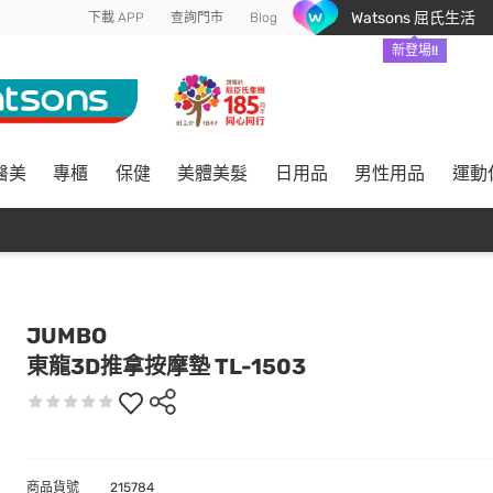
Watsons 屈氏生活
下載 APP
查詢門市
Blog
新登場!!
醫美
專櫃
保健
美體美髮
日用品
男性用品
運動
JUMBO
東龍3D推拿按摩墊 TL-1503
商品貨號
215784