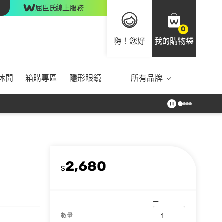
屈臣氏線上服務
0
嗨！您好
我的購物袋
休閒
箱購專區
隱形眼鏡
所有品牌
2,680
$
數量