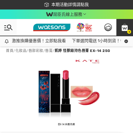
下載app最高回饋$350
本期活動詳情請點我
屈臣氏線上服務
0
激推換購優惠價！立即點我看
激推換購優惠價！立即點我看
下單選閃電送 1小時到貨！領神券
首頁
/
化妝品
/
唇部彩妝
/
唇膏
/
凱婷 怪獸級持色唇膏 EX-14 25G