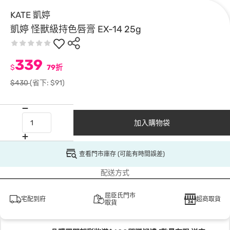
KATE 凱婷
凱婷 怪獸級持色唇膏 EX-14 25g
339
$
79折
$430
(省下: $91)
加入購物袋
查看門市庫存 (可能有時間誤差)
配送方式
屈臣氏門市
宅配到府
超商取貨
取貨