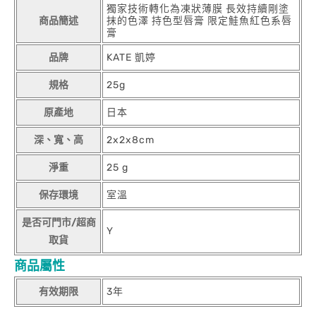
獨家技術轉化為凍狀薄膜 長效持續剛塗
商品簡述
抹的色澤 持色型唇膏 限定鮭魚紅色系唇
膏
品牌
KATE 凱婷
規格
25g
原產地
日本
深、寬、高
2x2x8cm
淨重
25 g
保存環境
室溫
是否可門市/超商
Y
取貨
商品屬性
有效期限
3年