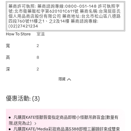
藥商許可執照: 藥商諮詢專線:0800-051-148 許可執照字
號:北市衛藥販松字第620101C611號 藥商名稱:台灣屈臣氏
個人用品商店股份有限公司 藥商地址:台北市松山區八德路
四段760號11樓之1、之2及14樓 藥商諮詢專線:
(02)27421234
How To Store
室溫
寬
2
高
8
深
2
隱藏
優惠活動: (3)
凡購買KATE怪獸唇膏指定商品即贈小怪獸吊飾盲盒(數量有
限,送完為止)
凡購買KATE/Media彩妝商品滿$388即贈三麗鷗好束成雙束