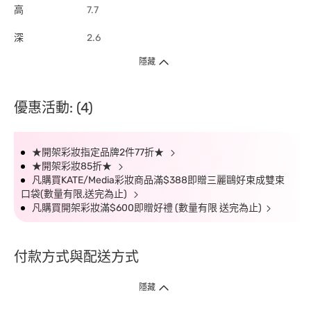
高
7.7
深
2.6
隱藏
優惠活動: (4)
★開架彩妝指定品牌2件77折★
★開架彩妝85折★
凡購買KATE/Media彩妝商品滿$388即贈三麗鷗好束成雙束
口袋(數量有限,送完為止)
凡購買開架彩妝滿$600即贈好禮 (數量有限 送完為止)
付款方式與配送方式
隱藏