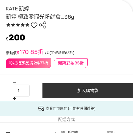
KATE 凱婷
凱婷 極致零瑕光粉餅盒_38g
200
$
170
85折
$
起
(開架彩妝85折)
活動價
彩妝指定品牌2件77折
開架彩妝85折
加入購物袋
查看門市庫存 (可能有時間誤差)
配送方式
屈臣氏門市