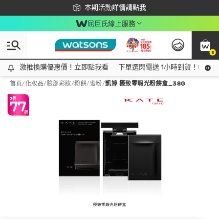
下載app最高回饋$350
本期活動詳情請點我
屈臣氏線上服務
0
激推換購優惠價！立即點我看
激推換購優惠價！立即點我看
下單選閃電送 1小時到貨！領神券
首頁
/
化妝品
/
臉部彩妝
/
粉餅/蜜粉
/
凱婷 極致零瑕光粉餅盒_38G