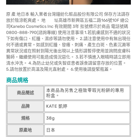
原 產 地日本 輸入業者台灣鐘紡化粧品股份有限公司 保存方法請存
放於陰涼乾爽處。 地 址高雄市新興區五福二路166號10F 總公
司Kanebo Cosmetics Inc 有效期間 3年 批號標示於商品 電話號碼
0800-888-790(諮詢專線) 使用注意事項 1.若肌膚感到不適的狀況
下如有傷口、紅腫、濕疹等請勿使用。 2.請注意使用中有無出現任
何不適或異常。如感到紅腫、發癢、刺痛、產生白斑、色素沉澱等
異常狀況或在照射到陽光後出現以上情形請暫停使用並詢問皮膚科
醫師。繼續使用可能造成情況惡化。 3.若不慎進入眼睛時請立即用
清水沖洗。 4.為防止幼兒或失智症患者誤食請留意存放的位置。
5.請勿放置於高溫及陽光直射處。 6.使用後請旋緊瓶蓋。
商品規格
本商品為另售之極致零瑕光粉餅的專用
商品簡述
粉盒。
品牌
KATE 凱婷
規格
38g
原產地
日本