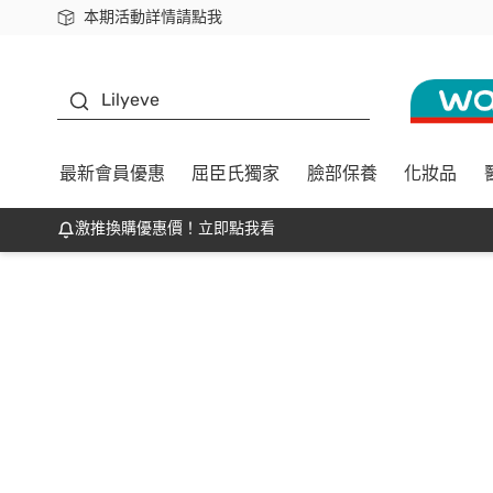
本期活動詳情請點我
下載app最高回饋$350
K beauty
Lilyeve
最新會員優惠
屈臣氏獨家
臉部保養
化妝品
激推換購優惠價！立即點我看