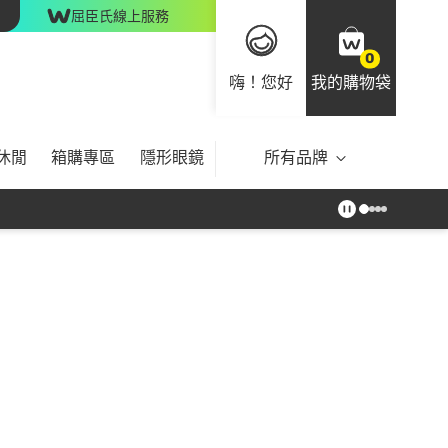
屈臣氏線上服務
0
嗨！您好
我的購物袋
休閒
箱購專區
隱形眼鏡
所有品牌