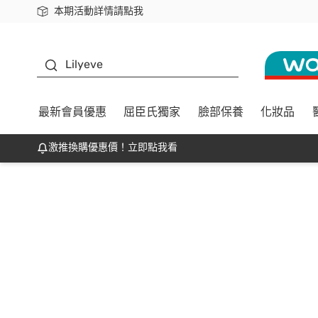
本期活動詳情請點我
下載app最高回饋$350
K beauty
Lilyeve
最新會員優惠
屈臣氏獨家
臉部保養
化妝品
激推換購優惠價！立即點我看