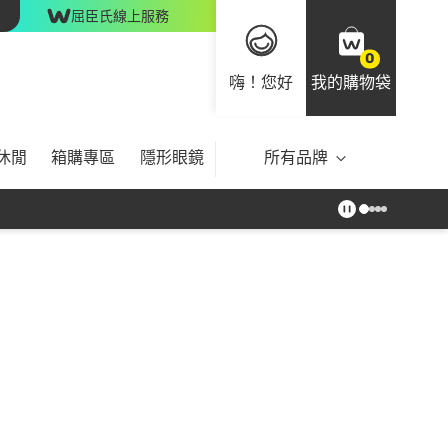
屈臣氏線上服務
0
嗨！您好
我的購物袋
休閒
箱購專區
隱形眼鏡
所有品牌