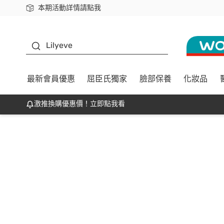
本期活動詳情請點我
下載app最高回饋$350
K beauty
Lilyeve
最新會員優惠
屈臣氏獨家
臉部保養
化妝品
激推換購優惠價！立即點我看