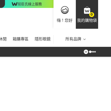
屈臣氏線上服務
0
嗨！您好
我的購物袋
休閒
箱購專區
隱形眼鏡
所有品牌