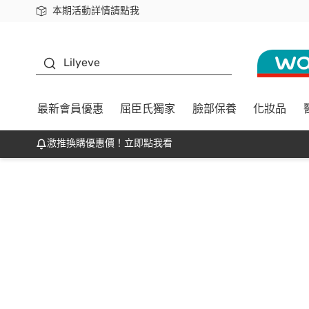
本期活動詳情請點我
下載app最高回饋$350
K beauty
Lilyeve
最新會員優惠
屈臣氏獨家
臉部保養
化妝品
激推換購優惠價！立即點我看