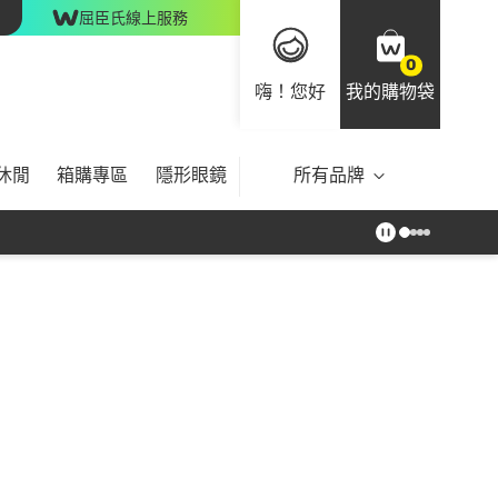
屈臣氏線上服務
0
嗨！您好
我的購物袋
休閒
箱購專區
隱形眼鏡
所有品牌