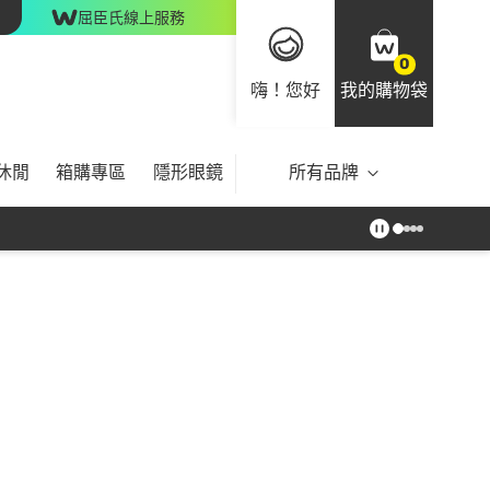
屈臣氏線上服務
0
嗨！您好
我的購物袋
休閒
箱購專區
隱形眼鏡
所有品牌