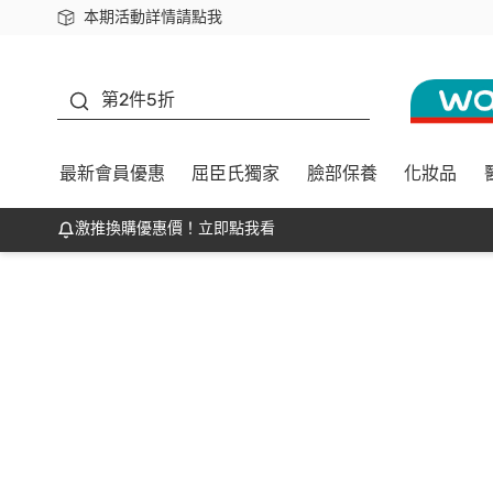
本期活動詳情請點我
下載app最高回饋$350
善存
第2件5折
最新會員優惠
屈臣氏獨家
臉部保養
化妝品
激推換購優惠價！立即點我看