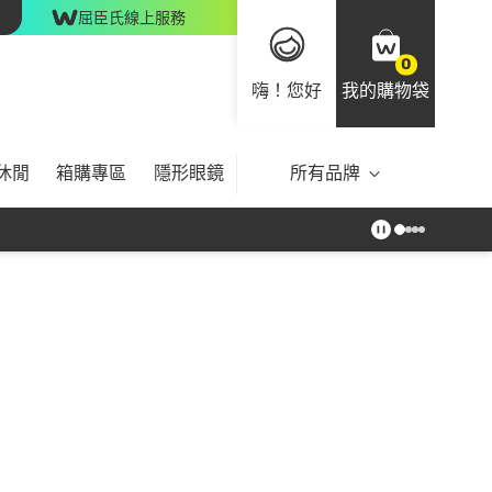
屈臣氏線上服務
0
嗨！您好
我的購物袋
休閒
箱購專區
隱形眼鏡
所有品牌