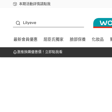
本期活動詳情請點我
下載app最高回饋$350
K beauty
Lilyeve
最新會員優惠
屈臣氏獨家
臉部保養
化妝品
激推換購優惠價！立即點我看