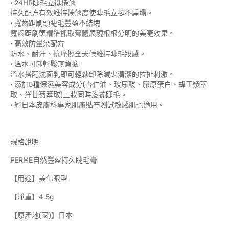
• 24HR睫毛立挺捲翹
持久配方有效維持捲翹度使睫毛立挺不扁塌。
• 寬齒距刷頭睫毛豐盈不結塊
寬齒距刷頭精準抓取膏體展現根根分明的美睫效果。
• 高效防暈染配方
防水、耐汗、抗摩擦全天候維持睫毛妝感。
• 溫水可卸輕鬆無負擔
溫水搭配洗面乳即可輕鬆卸除減少清潔的拉扯刺激。
• 添加5種保濕美容成分(杏仁油、玻尿酸、膠原蛋白、蜂王漿萃
取、洋甘菊萃取)上妝同時滋養睫毛。
• 經日本皮膚科專家肌膚貼布測試敏感肌也適用。
規格說明
FERME自然豐盈持久睫毛膏
【用途】美化眼型
【淨重】4.5g
【原產地(國)】日本