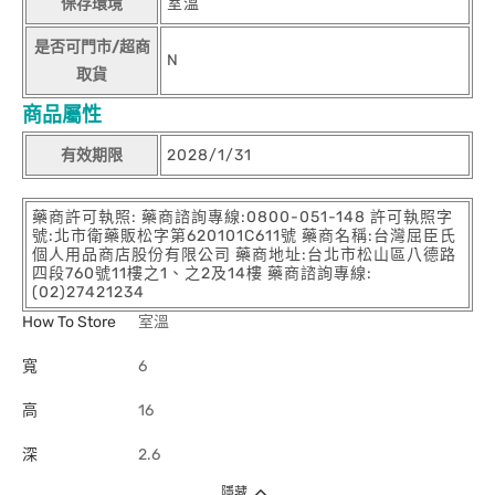
保存環境
室溫
是否可門市/超商
N
取貨
商品屬性
有效期限
2028/1/31
藥商許可執照: 藥商諮詢專線:0800-051-148 許可執照字
號:北市衛藥販松字第620101C611號 藥商名稱:台灣屈臣氏
個人用品商店股份有限公司 藥商地址:台北市松山區八德路
四段760號11樓之1、之2及14樓 藥商諮詢專線:
(02)27421234
How To Store
室溫
寬
6
高
16
深
2.6
隱藏