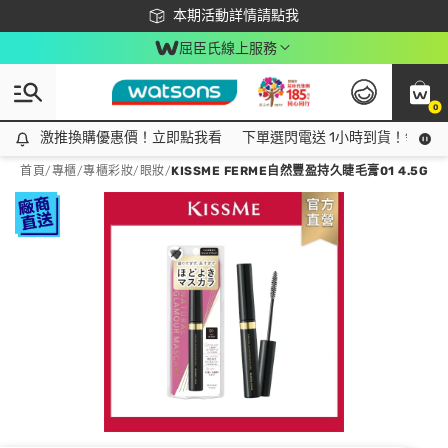
下載app最高回饋$350
本期活動詳情請點我
屈臣氏線上服務
0
激推換購優惠價！立即點我看
激推換購優惠價！立即點我看
下單選閃電送 1小時到貨！領神券
首頁
/
專櫃
/
專櫃彩妝
/
眼妝
/
KISSME FERME自然豐盈持久睫毛膏01 4.5G