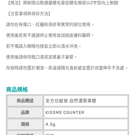
【用法】將刷頭沾取適量睫毛膏從睫毛根部以Z字型向上刷翹
【注意事項與保存方法】
請勿在有傷口、紅腫和濕疹等異常的部位使用。
使用後若有不適請停止使用並諮詢皮膚科醫師。
若不慎誤入眼睛勿揉並立即以清水沖洗。
使用後請保持瓶口清潔並將蓋子蓋緊。
存放時請勿置於潮濕、高溫或陽光直射處並置於孩童伸手不及處。
商品規格
商品簡述
全方位綻放 自然濃密美睫
品牌
KISSME COUNTER
規格
4.5g