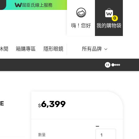
屈臣氏線上服務
0
嗨！您好
我的購物袋
休閒
箱購專區
隱形眼鏡
所有品牌
6,399
RE
$
數量