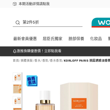
本期活動詳情請點我
下載app最高回饋$350
善存
第2件5折
最新會員優惠
屈臣氏獨家
臉部保養
化妝品
激推換購優惠價！立即點我看
首頁
/
美體美髮
/
香水/香氛
/
香水香氛
/
KORLOFF PARIS 挑逗誘惑淡香精 