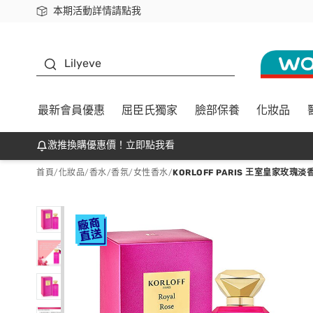
本期活動詳情請點我
下載app最高回饋$350
K beauty
Lilyeve
最新會員優惠
屈臣氏獨家
臉部保養
化妝品
激推換購優惠價！立即點我看
首頁
/
化妝品
/
香水/香氛
/
女性香水
/
KORLOFF PARIS 王室皇家玫瑰淡香