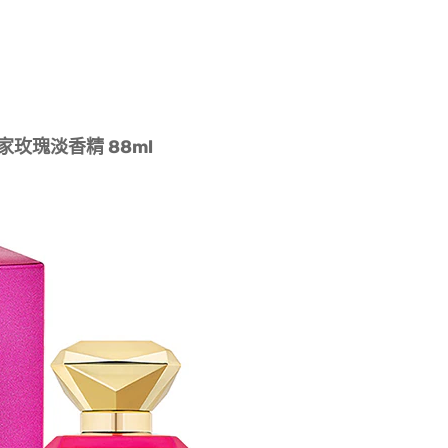
室皇家玫瑰淡香精 88ml