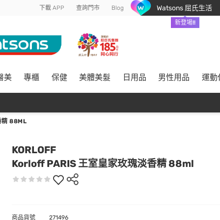
Watsons 屈氏生活
下載 APP
查詢門市
Blog
新登場!!
醫美
專櫃
保健
美體美髮
日用品
男性用品
運動
精 88ML
KORLOFF
Korloff PARIS 王室皇家玫瑰淡香精 88ml
商品貨號
271496