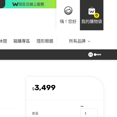
屈臣氏線上服務
0
嗨！您好
我的購物袋
休閒
箱購專區
隱形眼鏡
所有品牌
3,499
$
數量