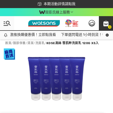
下載app最高回饋$350
本期活動詳情請點我
屈臣氏線上服務
0
激推換購優惠價！立即點我看
激推換購優惠價！立即點我看
下單選閃電送 1小時到貨！領神券
首頁
/
臉部保養
/
清潔
/
洗面乳
/
KOSE高絲 雪肌粹洗面乳 120G X5入