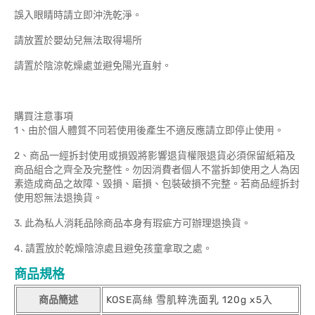
誤入眼睛時請立即沖洗乾淨。
請放置於嬰幼兒無法取得場所
請置於陰涼乾燥處並避免陽光直射。
購買注意事項
1、由於個人體質不同若使用後產生不適反應請立即停止使用。
2、商品一經拆封使用或損毀將影響退貨權限退貨必須保留紙箱及
商品組合之齊全及完整性。勿因消費者個人不當拆卸使用之人為因
素造成商品之故障、毀損、磨損、包裝破損不完整。若商品經拆封
使用恕無法退換貨。
3. 此為私人消耗品除商品本身有瑕疵方可辦理退換貨。
4. 請置放於乾燥陰涼處且避免孩童拿取之處。
商品規格
商品簡述
KOSE高絲 雪肌粹洗面乳 120g x5入