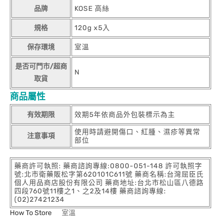
品牌
KOSE 高絲
規格
120g x5入
保存環境
室溫
是否可門市/超商
N
取貨
商品屬性
有效期限
效期5年依商品外包裝標示為主
使用時請避開傷口、紅腫、濕疹等異常
注意事項
部位
藥商許可執照: 藥商諮詢專線:0800-051-148 許可執照字
號:北市衛藥販松字第620101C611號 藥商名稱:台灣屈臣氏
個人用品商店股份有限公司 藥商地址:台北市松山區八德路
四段760號11樓之1、之2及14樓 藥商諮詢專線:
(02)27421234
How To Store
室溫