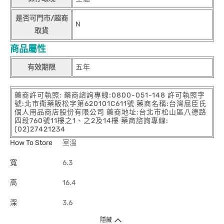
是否可門市/超商
N
取貨
商品屬性
有效期限
五年
藥商許可執照: 藥商諮詢專線:0800-051-148 許可執照字
號:北市衛藥販松字第620101C611號 藥商名稱:台灣屈臣氏
個人用品商店股份有限公司 藥商地址:台北市松山區八德路
四段760號11樓之1、之2及14樓 藥商諮詢專線:
(02)27421234
How To Store
室溫
寬
6.3
高
16.4
深
3.6
隱藏