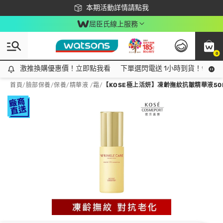
下載app最高回饋$350
本期活動詳情請點我
屈臣氏線上服務
0
激推換購優惠價！立即點我看
激推換購優惠價！立即點我看
下單選閃電送 1小時到貨！領神券
首頁
/
臉部保養
/
保養
/
精華液 /霜
/
【KOSE極上活妍】凍齡撫紋抗皺精華液50