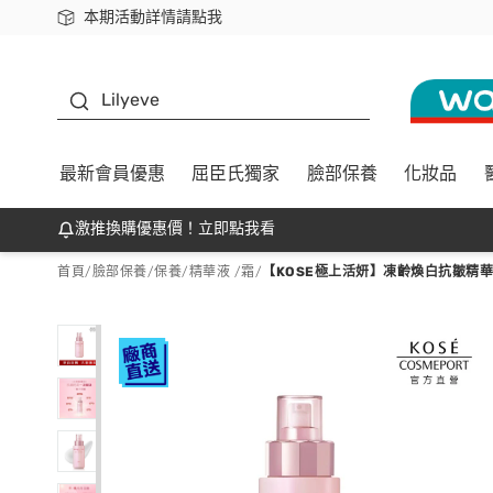
本期活動詳情請點我
下載app最高回饋$350
K beauty
Lilyeve
最新會員優惠
屈臣氏獨家
臉部保養
化妝品
激推換購優惠價！立即點我看
首頁
/
臉部保養
/
保養
/
精華液 /霜
/
【KOSE極上活妍】凍齡煥白抗皺精華液