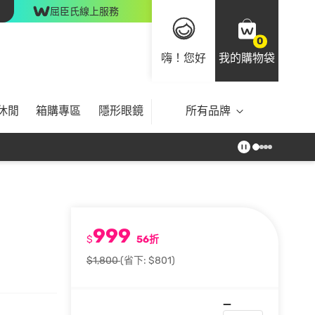
屈臣氏線上服務
0
嗨！您好
我的購物袋
休閒
箱購專區
隱形眼鏡
所有品牌
999
$
56折
$1,800
(省下: $801)