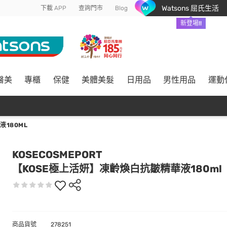
Watsons 屈氏生活
下載 APP
查詢門市
Blog
新登場!!
醫美
專櫃
保健
美體美髮
日用品
男性用品
運動
180ML
KOSECOSMEPORT
【KOSE極上活妍】凍齡煥白抗皺精華液180ml
商品貨號
278251